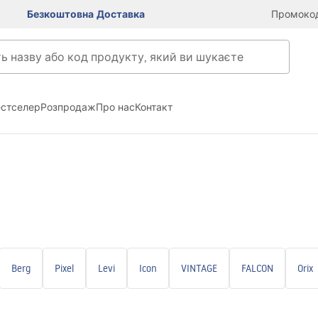
Безкоштовна Доставка
Промокод
естселер
Розпродаж
Про нас
Контакт
Berg
Pixel
Levi
Icon
VINTAGE
FALCON
Orix