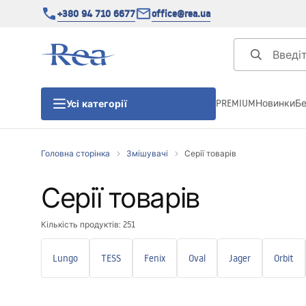
+380 94 710 6677
office@rea.ua
PREMIUM
Новинки
Б
Усі категорії
Головна сторінка
Змішувачі
Серії товарів
Душові кабіни
Серії товарів
Душові двері
Кількість продуктів: 251
Душові піддони
Lungo
TESS
Fenix
Oval
Jager
Orbit
Душові лінійні зливи