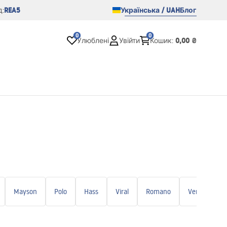
REA5
Українська / UAH
Блог
:
0
0
0,00 ₴
Улюблені
Увійти
Кошик
:
Mayson
Polo
Hass
Viral
Romano
Verso
U