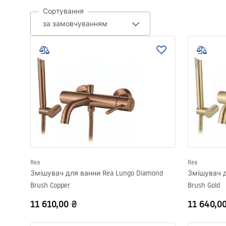
Сортування
Унітаз і біде
Умивальники
Ванни та душові шторки
Змішувачі
Душові гарнітури
Кухня
Rea
Rea
Змішувач для ванни Rea Lungo Diamond
Змішувач д
Аксесуари та меблі для
Brush Copper
Brush Gold
ванної
11 610,00 ₴
11 640,0