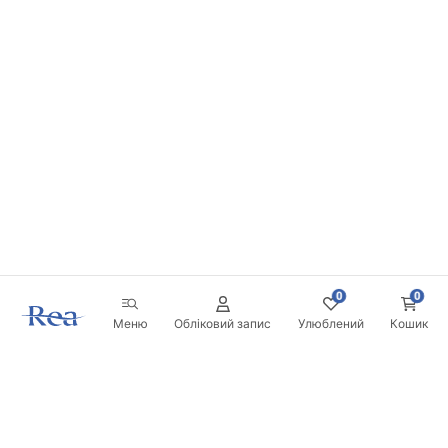
0
0
Меню
Обліковий запис
Улюблений
Кошик
Розсилка
Будьте в курсі новинок та акцій!