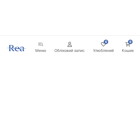
0
0
Меню
Обліковий запис
Улюблений
Кошик
Розсилка
Будьте в курсі новинок та акцій!
Записатись