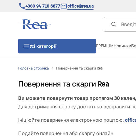
+380 94 710 6677
office@rea.ua
PREMIUM
Новинки
Б
Усі категорії
Головна сторінка
Повернення та скарги Rea
Душові кабіни
Повернення та скарги Rea
Душові двері
Ви можете повернути товар протягом 30 кален
Для дотримання строку достатньо відправити по
Душові піддони
offi
Ініціюйте повернення електронною поштою:
Душові лінійні зливи
Подайте повернення або скаргу онлайн: