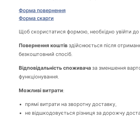
Унітаз і біде
Форма повернення
Форма скарги
Умивальники
Щоб скористатися формою, необхідно увійти до 
Ванни та душові шторки
Повернення коштів
здійснюється після отриманн
безкоштовний спосіб.
Змішувачі
Відповідальність споживача
за зменшення варто
функціонування.
Душові гарнітури
Можливі витрати
:
Кухня
прямі витрати на зворотну доставку,
не відшкодовується різниця за дорожчу дост
Аксесуари та меблі для
ванної