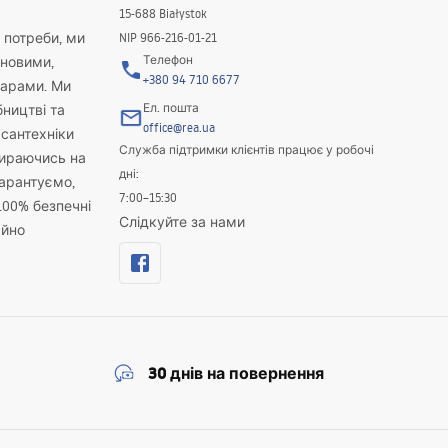
15-688 Białystok
і потреби, ми
NIP 966-216-01-21
Телефон
новими,
+380 94 710 6677
варами. Ми
Ел. пошта
бництві та
office@rea.ua
 сантехніки
Служба підтримки клієнтів працює у робочі
пираючись на
дні:
гарантуємо,
7:00–15:30
100% безпечні
Слідкуйте за нами
айно
30 днів на повернення