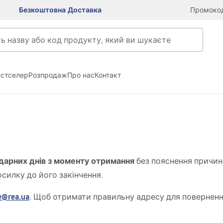
Безкоштовна Доставка
Промокод
естселер
Розпродаж
Про нас
Контакт
дарних днів з моменту отримання
без пояснення причин 
силку до його закінчення.
ce@rea.ua
. Щоб отримати правильну адресу для поверненн