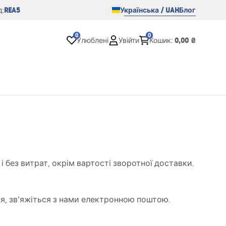
REA5
Українська / UAH
Блог
:
0
0
0,00 ₴
Улюблені
Увійти
Кошик
:
і без витрат, окрім вартості зворотної доставки.
я, зв’яжіться з нами електронною поштою.