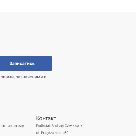
Записатись
мовами, зазначеними в
Контакт
 польському
Podlasiak Andrzej Cylwik sp. k.
ul. Przędzalniana 60