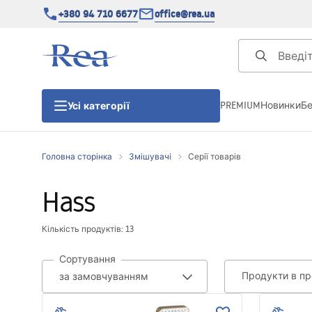
+380 94 710 6677
office@rea.ua
PREMIUM
Новинки
Б
Усі категорії
Головна сторінка
Змішувачі
Серії товарів
Душові кабіни
Hass
Душові двері
Кількість продуктів: 13
Душові піддони
Сортування
Продукти в пр
Душові лінійні зливи