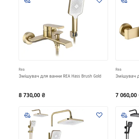
Унітаз і біде
Умивальники
Ванни та душові шторки
Змішувачі
Rea
Rea
Змішувач для ванни REA Hass Brush Gold
Змішувач д
Душові гарнітури
8 730,00 ₴
7 060,00
Кухня
Аксесуари та меблі для
ванної