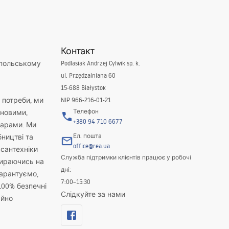
Контакт
 польському
Podlasiak Andrzej Cylwik sp. k.
ul. Przędzalniana 60
15-688 Białystok
і потреби, ми
NIP 966-216-01-21
Телефон
новими,
+380 94 710 6677
варами. Ми
Ел. пошта
бництві та
office@rea.ua
 сантехніки
Служба підтримки клієнтів працює у робочі
пираючись на
дні:
гарантуємо,
7:00–15:30
100% безпечні
Слідкуйте за нами
айно