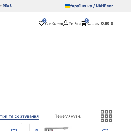
REA5
Українська / UAH
Блог
:
0
0
0,00 ₴
Улюблені
Увійти
Кошик
:
три та сортування
Переглянути
: