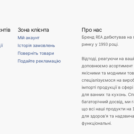
нтів
Зона клієнта
Про нас
Бренд REA дебютував на
Мій акаунт
ринку у 1993 році.
ії
Історія замовлень
Поверніть товари
Відтоді, реагуючи на ваш
Подайте рекламацію
доповнюємо асортимент 
якісними та модними то
спеціалізуємося на виро
імпорті продукції в сфері
для ванних та кухонь. С
багаторічний досвід, ми 
що всі наші продукти на 
для здоров’я та надзвич
функціональні.