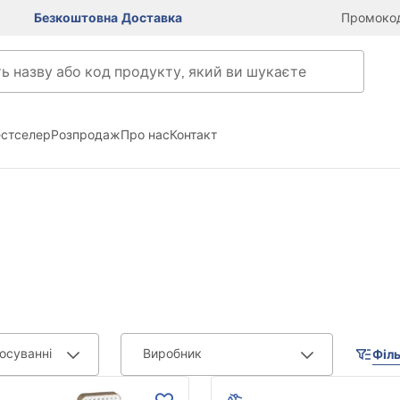
Безкоштовна Доставка
Промокод
естселер
Розпродаж
Про нас
Контакт
осуванні
Виробник
Філь