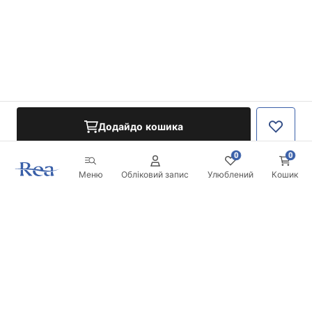
Додайдо кошика
0
0
Меню
Обліковий запис
Улюблений
Кошик
Розсилка
Будьте в курсі новинок та акцій!