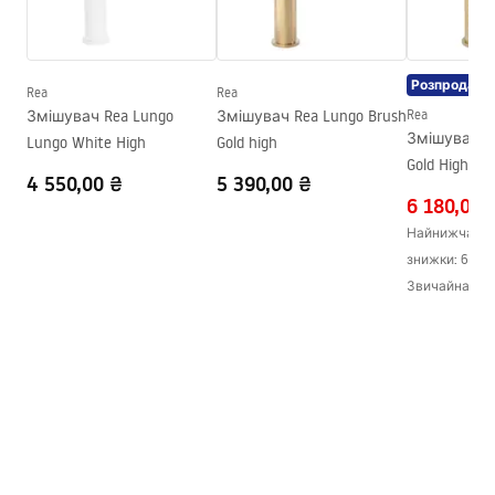
Інструкція з монтажу
Висота
300
мм
faucet.pdf
Технологія нанесення
Chrome plating
покриття
Розпродаж
Rea
Rea
Інформація про безпеку
Діаметр підключення
3/8 дюйма
Змішувач Rea Lungo
Змішувач Rea Lungo Brush
Rea
Safety_Information_Faucets.pdf
Змішувач R
Lungo White High
Gold high
Гарантія
5 років
Gold High
4 550,00 ₴
5 390,00 ₴
6 180,00 
Найнижча ціна
знижки:
6 890
Звичайна цін