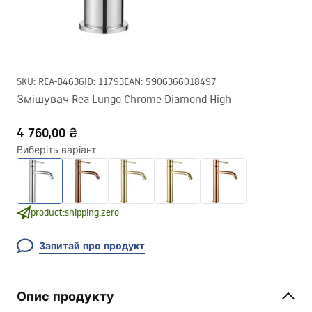
SKU
:
REA-B4636
ID
:
11793
EAN
:
5906366018497
Змішувач Rea Lungo Chrome Diamond High
4 760,00 ₴
Виберіть варіант
product:shipping.zero
Запитай про продукт
Опис продукту