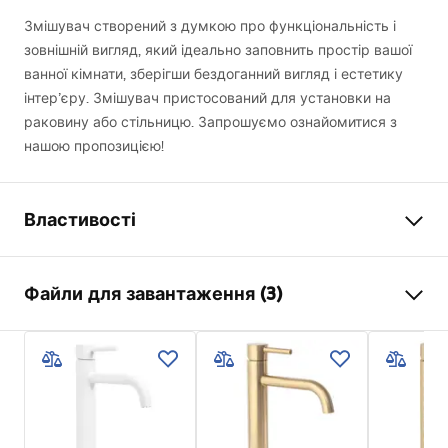
Змішувач створений з думкою про функціональність і
зовнішній вигляд, який ідеально заповнить простір вашої
ванної кімнати, зберігши бездоганний вигляд і естетику
інтер’єру. Змішувач пристосований для установки на
раковину або стільницю. Запрошуємо ознайомитися з
нашою пропозицією!
Властивості
Тип змішувача
для умивальника
Файли для завантаження (3)
Спосіб монтажу
Стоячий
Колір
хром
Умови гарантії
Тип виливу
Фіксована
Warranty_Terms_and_Conditions_Faucets_-_5.pdf
Матеріал
Латунь
Діапазон виливу
135
мм