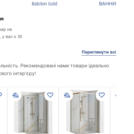
Babilon Gold
ВАННИ
ня
вар не
 у вас є 30
Переглянути всі
нальність. Рекомендовані нами товари ідеально
вого інтер’єру!