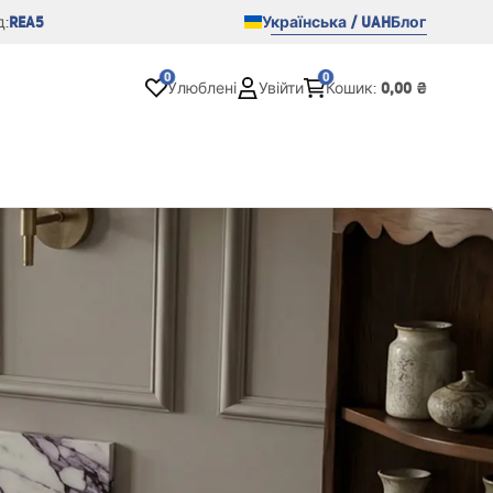
REA5
Українська / UAH
Блог
:
0
0
0,00 ₴
Улюблені
Увійти
Кошик
: