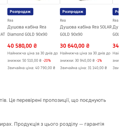
Розпродаж
Розпродаж
Розпродаж
Rea
Rea
Rea
Душова кабіна Rea
Душова кабіна Rea SOLAR
Душова каб
MAT
Diamond GOLD 90x90
GOLD 90x90
GOLD 120x90
40 580,00 ₴
30 640,00 ₴
34 170,00
Найнижча ціна за 30 днів до
Найнижча ціна за 30 днів до
Найнижча ціна
знижки:
50 510,00 ₴
-
20
%
знижки:
30 940,00 ₴
-
1
%
знижки:
34 50
Звичайна ціна
:
40 790,00 ₴
Звичайна ціна
:
31 140,00 ₴
Звичайна цін
ів. Це перевірені пропозиції, що поєднують
тирах. Продукція з цього розділу — гарантія