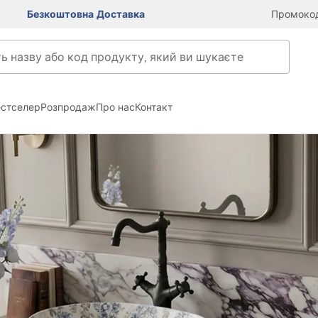
Безкоштовна Доставка
Промокод
естселер
Розпродаж
Про нас
Контакт