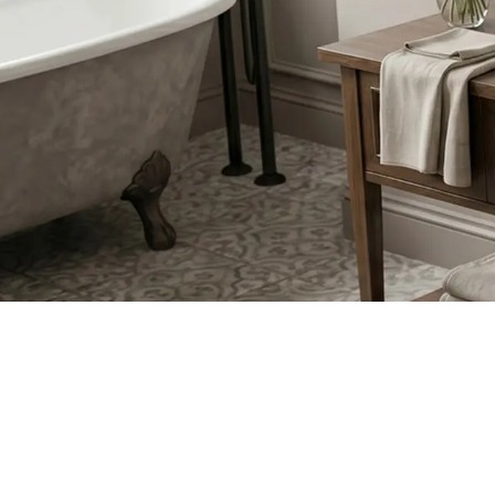
Унітаз і біде
Умивальники
Ванни та душові шторки
Змішувачі
Душові гарнітури
Кухня
Аксесуари та меблі для
ванної