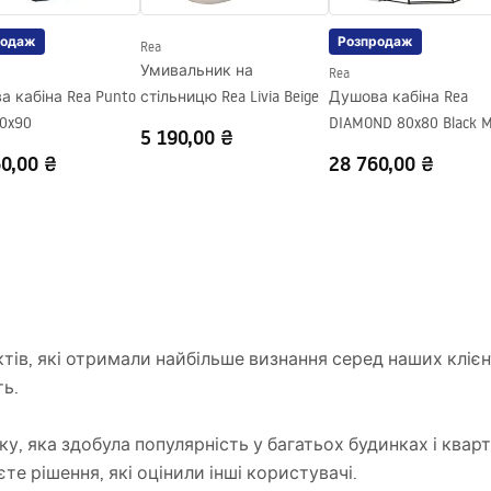
родаж
Розпродаж
Rea
Умивальник на
Rea
 кабіна Rea Punto
стільницю Rea Livia Beige
Душова кабіна Rea
90x90
DIAMOND 80x80 Black 
5 190,00 ₴
0,00 ₴
28 760,00 ₴
ів, які отримали найбільше визнання серед наших клієнт
ть.
ку, яка здобула популярність у багатьох будинках і квар
те рішення, які оцінили інші користувачі.