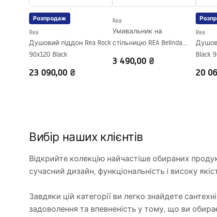
Розпродаж
Розп
Rea
Умивальник на
Rea
Rea
Душовий піддон Rea Rock
стільницю REA Belinda
Душова
90x120 Black
Mini Shiny Aiax
Black 
3 490,00 ₴
23 090,00 ₴
20 06
Вибір наших клієнтів
Відкрийте колекцію найчастіше обираних продукт
сучасний дизайн, функціональність і високу якіс
Завдяки цій категорії ви легко знайдете сантехні
задоволення та впевненість у тому, що ви обирає