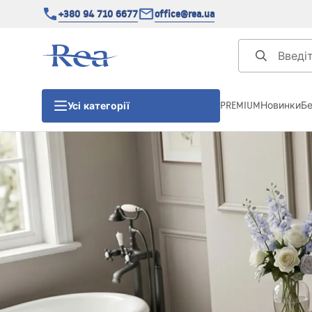
+380 94 710 6677
office@rea.ua
PREMIUM
Новинки
Б
Усі категорії
Душові кабіни
Душові двері
Душові піддони
Душові лінійні зливи