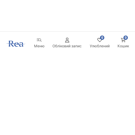
0
0
Меню
Обліковий запис
Улюблений
Кошик
Розсилка
Будьте в курсі новинок та акцій!
Записатись
Вводячи та підтверджуючи свої дані, ви погоджуєтесь на