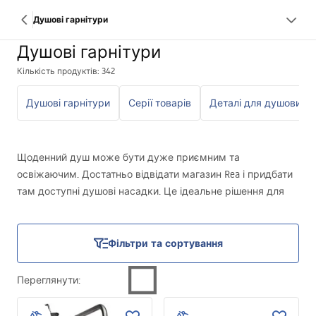
Душові гарнітури
Душові гарнітури
Кількість продуктів: 342
Душові гарнітури
Серії товарів
Щоденний душ може бути дуже приємним та
освіжаючим. Достатньо відвідати магазин Rea і придбати
там доступні душові насадки. Це ідеальне рішення для
всіх, хто хоче щодня насолоджуватися перевагами
гідромасажу свого втомленого й болючого тіла.
Фільтри та сортування
Переглянути
: