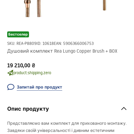
Бестселер
SKU
:
REA-P8809
ID
:
10618
EAN
:
5906366006753
Душовий комплект Rea Lungo Copper Brush + BOX
19 210,00 ₴
product:shipping.zero
Запитай про продукт
Опис продукту
Представляємо вам комплект для прихованого монтажу.
Завдяки своїй універсальності і дивним естетичним