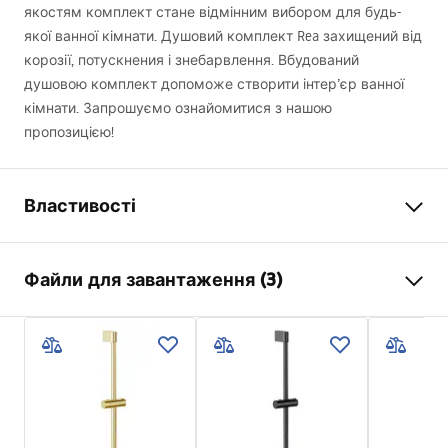
якостям комплект стане відмінним вибором для будь-
якої ванної кімнати. Душовий комплект Rea захищений від
корозії, потускнения і знебарвлення. Вбудований
душовою комплект допоможе створити інтер’єр ванної
кімнати. Запрошуємо ознайомитися з нашою
пропозицією!
Властивості
Колір
матова мідь
Файли для завантаження (3)
Матеріал
Латунь , ABS
Тип змішувача
Одноважільна
Інформація про безпеку
Спосіб монтажу
Вбудований
Safety_Information_Shower_set.pdf
Регулювання висоти
Так
Злив для ванни
Ні
Умови гарантії