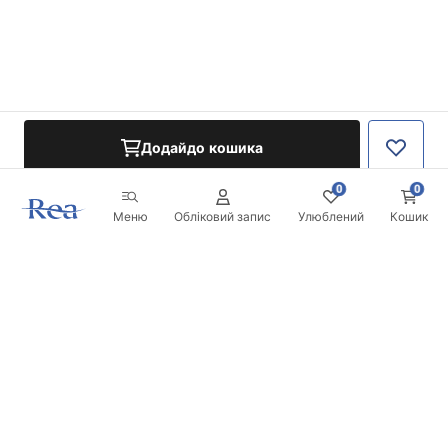
Додайдо кошика
0
0
Меню
Обліковий запис
Улюблений
Кошик
Розсилка
Будьте в курсі новинок та акцій!