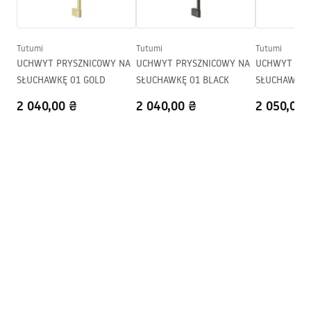
Регулювання тиску
Так
Warranty_Terms_and_Conditions_Faucets_-_5.pdf
Система Anti-Calc
Так
Технологія нанесення
PVD
Tutumi
Tutumi
Tutumi
Інструкція з монтажу
покриття
UCHWYT PRYSZNICOWY NA
UCHWYT PRYSZNICOWY NA
UCHWYT PRY
shower_set.pdf
SŁUCHAWKĘ 01 GOLD
SŁUCHAWKĘ 01 BLACK
SŁUCHAWKĘ 
Гарантія
24 місяці
2 040,00 ₴
2 040,00 ₴
2 050,00 