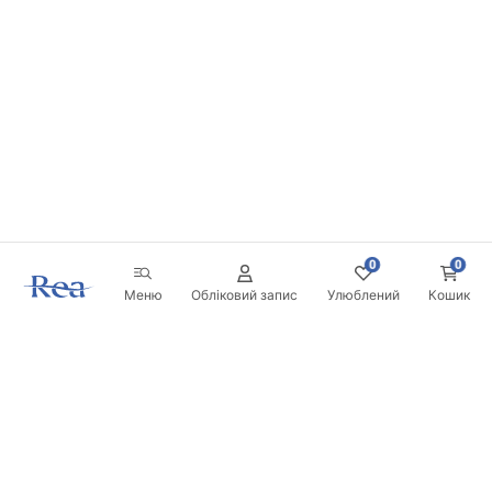
0
0
Меню
Обліковий запис
Улюблений
Кошик
Розсилка
Будьте в курсі новинок та акцій!