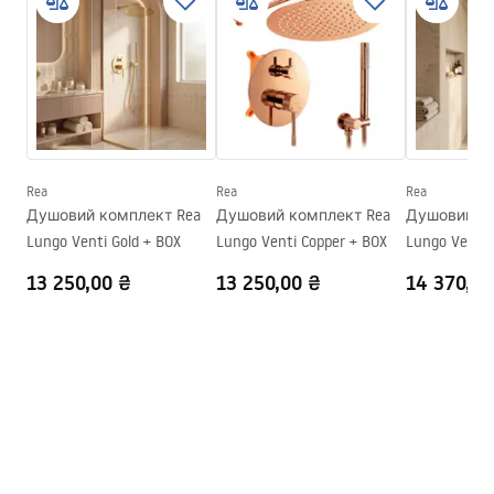
Колір
хром
Тип кабіни
Walk-in
Колір скла
Прозорий 8mm
Серія
Aero
Висота
1950
мм
Rea
Rea
Rea
Напрямок кабіни
Універсальний
Душовий комплект Rea
Душовий комплект Rea
Душовий ко
Гарантія
24 місяці
Lungo Venti Gold + BOX
Lungo Venti Copper + BOX
Lungo Venti 
BOX
13 250,00 ₴
13 250,00 ₴
14 370,00