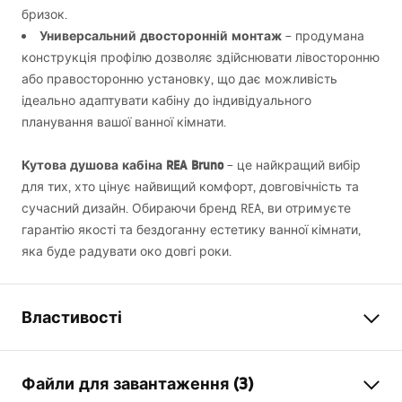
бризок.
Универсальний двосторонній монтаж
– продумана
конструкція профілю дозволяє здійснювати лівосторонню
або правосторонню установку, що дає можливість
ідеально адаптувати кабіну до індивідуального
планування вашої ванної кімнати.
Кутова душова кабіна
REA
Bruno
– це найкращий вибір
для тих, хто цінує найвищий комфорт, довговічність та
сучасний дизайн. Обираючи бренд
REA
, ви отримуєте
гарантію якості та бездоганну естетику ванної кімнати,
яка буде радувати око довгі роки.
Властивості
Розмір (двері х стінка)
100x80
Файли для завантаження (3)
Колір
матове золото