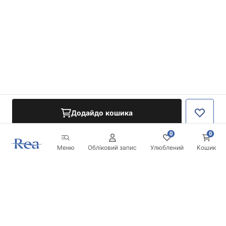
Додайдо кошика
0
0
Меню
Обліковий запис
Улюблений
Кошик
Розсилка
Будьте в курсі новинок та акцій!