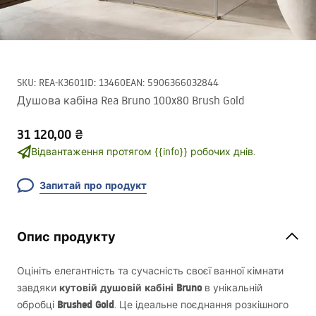
SKU
:
REA-K3601
ID
:
13460
EAN
:
5906366032844
Душова кабіна Rea Bruno 100x80 Brush Gold
31 120,00 ₴
Відвантаження протягом {{info}} робочих днів.
Запитай про продукт
Опис продукту
Оцініть елегантність та сучасність своєї ванної кімнати
кутовій душовій кабіні Bruno
завдяки
в унікальній
Brushed Gold
обробці
. Це ідеальне поєднання розкішного