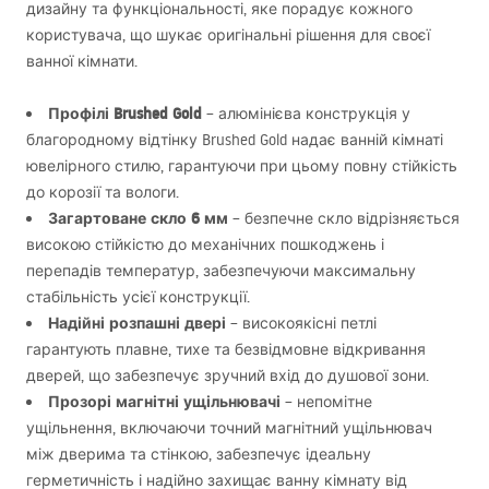
дизайну та функціональності, яке порадує кожного
користувача, що шукає оригінальні рішення для своєї
ванної кімнати.
Профілі Brushed Gold
– алюмінієва конструкція у
благородному відтінку Brushed Gold надає ванній кімнаті
ювелірного стилю, гарантуючи при цьому повну стійкість
до корозії та вологи.
Загартоване скло 6 мм
– безпечне скло відрізняється
високою стійкістю до механічних пошкоджень і
перепадів температур, забезпечуючи максимальну
стабільність усієї конструкції.
Надійні розпашні двері
– високоякісні петлі
гарантують плавне, тихе та безвідмовне відкривання
дверей, що забезпечує зручний вхід до душової зони.
Прозорі магнітні ущільнювачі
– непомітне
ущільнення, включаючи точний магнітний ущільнювач
між дверима та стінкою, забезпечує ідеальну
герметичність і надійно захищає ванну кімнату від