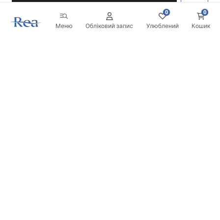
0
0
Меню
Обліковий запис
Улюблений
Кошик
Розсилка
Будьте в курсі новинок та акцій!
Записатись
Вводячи та підтверджуючи свої дані, ви погоджуєтесь на
отримання розсилки згідно з умовами, зазначеними в
Правилах.