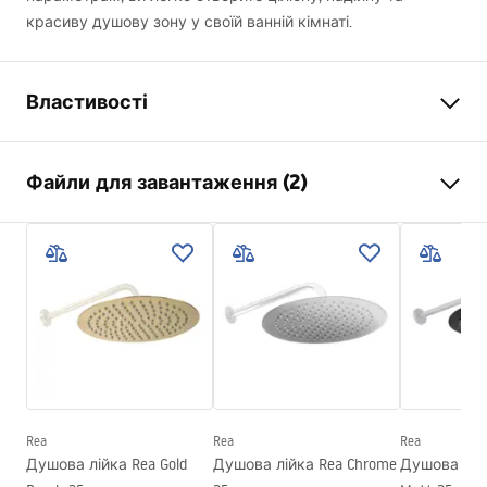
красиву душову зону у своїй ванній кімнаті.
Властивості
Колір
матове золото
Файли для завантаження (2)
Матеріал
нержавіюча сталь
Спосіб монтажу
Прикручуваний
Pielęgnacja
Ширина
405
мм
Pielęgnacja.pdf
Висота
28
мм
Глибина
30
мм
Умови гарантії
Гарантія
24 місяці
Warranty_Terms_and_Conditions_Accessories_-_24.pdf
Rea
Rea
Rea
Душова лійка Rea Gold
Душова лійка Rea Chrome
Душова лійк