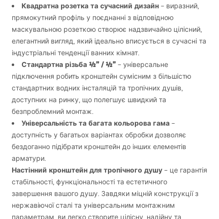
Квадратна розетка та сучасний дизайн
– виразний,
прямокутний профіль у поєднанні з відповідною
маскувальною розеткою створює надзвичайно цілісний,
елегантний вигляд, який ідеально вписується в сучасні та
індустріальні тенденції ванних кімнат.
Стандартна різьба ½” / ½”
– універсальне
підключення робить кронштейн сумісним з більшістю
стандартних водних інсталяцій та тропічних душів,
доступних на ринку, що полегшує швидкий та
безпроблемний монтаж.
Універсальність та багата кольорова гама
–
доступність у багатьох варіантах обробки дозволяє
бездоганно підібрати кронштейн до інших елементів
арматури.
Настінний кронштейн для тропічного душу
– це гарантія
стабільності, функціональності та естетичного
завершення вашого душу. Завдяки міцній конструкції з
нержавіючої сталі та універсальним монтажним
параметрам, ви легко створите цілісну, надійну та