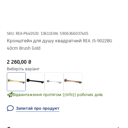
SKU
:
REA-P6405
ID
:
13611
EAN
:
5906366037405
Кронштейн для душу квадратний REA JS-9022BG
40cm Brush Gold
2 260,00 ₴
Виберіть варіант
Відвантаження протягом {{info}} робочих днів.
Запитай про продукт