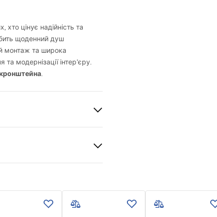
, хто цінує надійність та
обить щоденний душ
й монтаж та широка
 та модернізації інтер’єру.
 кронштейна
.
а сталь
ваний
и гарантії
nty_Terms_and_Conditions_
ories_-_24.pdf