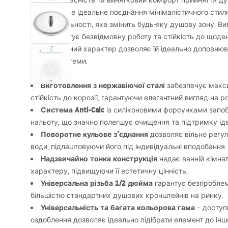
Оцініть сучасність та винятковий комфорт прийняття д
лійці
REA
. Це ідеальне поєднання мінімалістичного стил
функціональності, яке змінить будь-яку душову зону. Ви
вона гарантує безвідмовну роботу та стійкість до щоден
універсальний характер дозволяє їй ідеально доповнюват
душові системи.
Виготовлення з нержавіючої сталі
забезпечує макси
стійкість до корозії, гарантуючи елегантний вигляд на р
Система Anti-Calc
із силіконовими форсунками запоб
нальоту, що значно полегшує очищення та підтримку іде
Поворотне кульове з’єднання
дозволяє вільно регу
води, підлаштовуючи його під індивідуальні вподобання.
Надзвичайно тонка конструкція
надає ванній кімнат
характеру, підвищуючи її естетичну цінність.
Універсальна різьба 1/2 дюйма
гарантує безпроблем
більшістю стандартних душових кронштейнів на ринку.
Універсальність та багата кольорова гама
– доступн
оздоблення дозволяє ідеально підібрати елемент до іншо