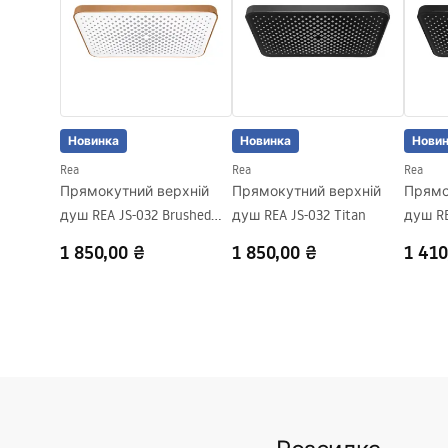
Гарантія
24 місяці
Новинка
Новинка
Нови
Rea
Rea
Rea
Прямокутний верхній
Прямокутний верхній
Прямо
душ REA JS-032 Brushed
душ REA JS-032 Titan
душ RE
Copper
1 850,00 ₴
1 850,00 ₴
1 410