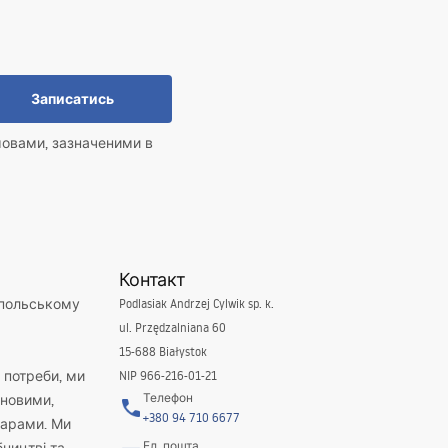
Записатись
мовами, зазначеними в
Контакт
 польському
Podlasiak Andrzej Cylwik sp. k.
ul. Przędzalniana 60
15-688 Białystok
і потреби, ми
NIP 966-216-01-21
Телефон
новими,
+380 94 710 6677
варами. Ми
Ел. пошта