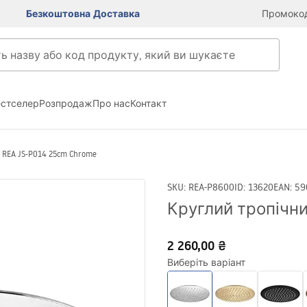
Безкоштовна Доставка
Промокод
естселер
Розпродаж
Про нас
Контакт
REA JS-P014 25cm Chrome
SKU
:
REA-P8600
ID
:
13620
EAN
:
59
Круглий тропічни
2 260,00 ₴
Виберіть варіант