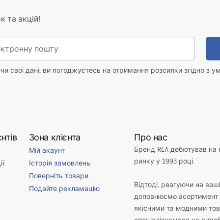
к та акцій!
и свої дані, ви погоджуєтесь на отримання розсилки згідно з у
нтів
Зона клієнта
Про нас
Бренд REA дебютував на
Мій акаунт
ринку у 1993 році.
ії
Історія замовлень
Поверніть товари
Відтоді, реагуючи на ваш
Подайте рекламацію
доповнюємо асортимент 
якісними та модними то