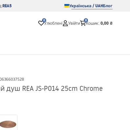
REA5
Українська / UAH
Блог
:
0
0
0,00 ₴
Улюблені
Увійти
Кошик
:
06366037528
й душ REA JS-P014 25cm Chrome