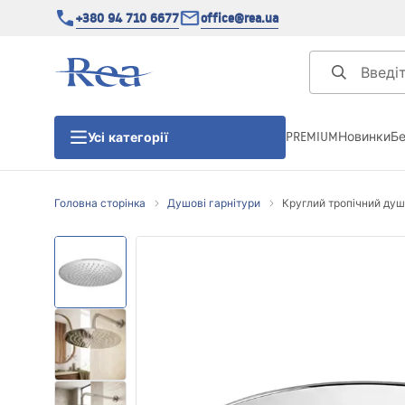
+380 94 710 6677
office@rea.ua
PREMIUM
Новинки
Б
Усі категорії
Головна сторінка
Душові гарнітури
Круглий тропічний душ 
Душові кабіни
Душові двері
Душові піддони
Душові лінійні зливи