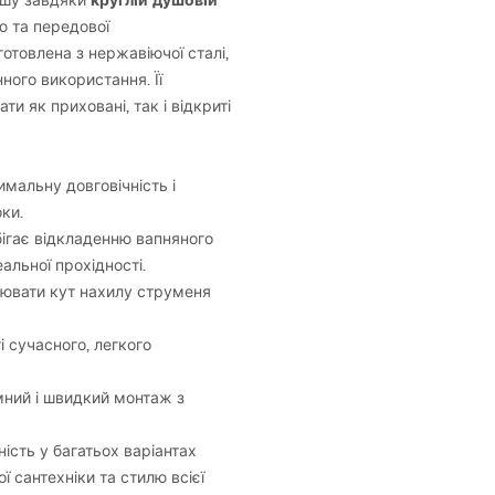
круглій душовій
ушу завдяки
ю та передової
готовлена з нержавіючої сталі,
ного використання. Її
и як приховані, так і відкриті
мальну довговічність і
оки.
ігає відкладенню вапняного
альної прохідності.
лювати кут нахилу струменя
і сучасного, легкого
ний і швидкий монтаж з
ість у багатьох варіантах
ї сантехніки та стилю всієї