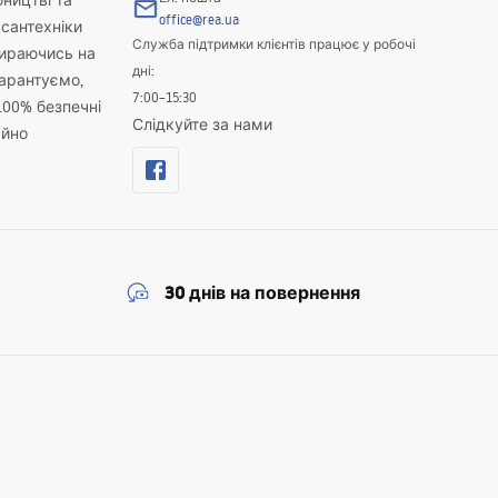
бництві та
office@rea.ua
 сантехніки
Служба підтримки клієнтів працює у робочі
пираючись на
дні:
гарантуємо,
7:00–15:30
100% безпечні
Слідкуйте за нами
айно
30 днів на повернення