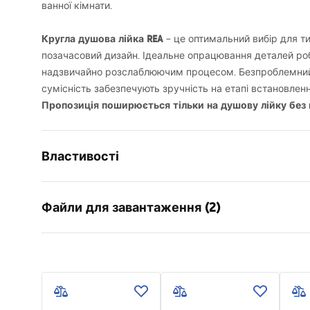
ванної кімнати.
Кругла душова лійка
REA
– це оптимальний вибір для тих
позачасовий дизайн. Ідеальне опрацювання деталей р
надзвичайно розслаблюючим процесом. Безпроблемни
сумісність забезпечують зручність на етапі встановлення
Пропозиція поширюється тільки на душову лійку без
Властивості
Колір
хром
Файли для завантаження (2)
Матеріал
нержавіюч
Спосіб монтажу
Прикручу
Умов
Ширина
250
мм
Pielęgnacja
Warra
Pielęgnacja.pdf
Висота
2
мм
Access
Глибина
250
мм