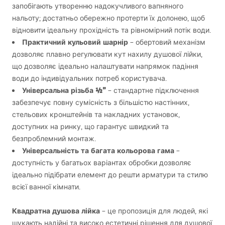
запобігають утворенню надокучливого вапняного
нальоту; достатньо обережно протерти їх долонею, щоб
відновити ідеальну прохідність та рівномірний потік води.
Практичний кульовий шарнір
– обертовий механізм
дозволяє плавно регулювати кут нахилу душової лійки,
що дозволяє ідеально налаштувати напрямок падіння
води до індивідуальних потреб користувача.
Універсальна різьба ½”
– стандартне підключення
забезпечує повну сумісність з більшістю настінних,
стельових кронштейнів та накладних установок,
доступних на ринку, що гарантує швидкий та
безпроблемний монтаж.
Універсальність та багата кольорова гама
–
доступність у багатьох варіантах обробки дозволяє
ідеально підібрати елемент до решти арматури та стилю
всієї ванної кімнати.
Квадратна душова лійка
– це пропозиція для людей, які
шукають надійні та високо естетичні рішення для душової