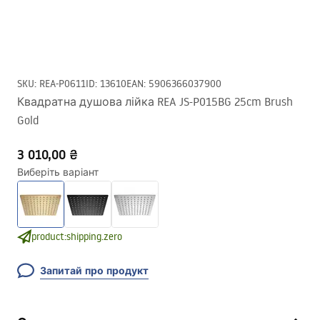
SKU
:
REA-P0611
ID
:
13610
EAN
:
5906366037900
Квадратна душова лійка REA JS-P015BG 25cm Brush
Gold
3 010,00 ₴
Виберіть варіант
product:shipping.zero
Запитай про продукт