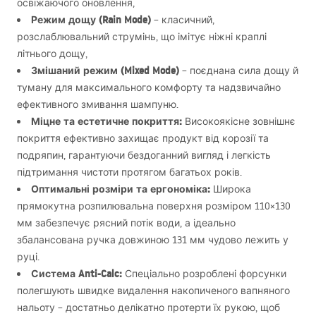
освіжаючого оновлення,
Режим дощу (Rain Mode)
– класичний,
розслаблювальний струмінь, що імітує ніжні краплі
літнього дощу,
Змішаний режим (Mixed Mode)
– поєднана сила дощу й
туману для максимального комфорту та надзвичайно
ефективного змивання шампуню.
Міцне та естетичне покриття:
Високоякісне зовнішнє
покриття ефективно захищає продукт від корозії та
подряпин, гарантуючи бездоганний вигляд і легкість
підтримання чистоти протягом багатьох років.
Оптимальні розміри та ергономіка:
Широка
прямокутна розпилювальна поверхня розміром 110×130
мм забезпечує рясний потік води, а ідеально
збалансована ручка довжиною 131 мм чудово лежить у
руці.
Система Anti-Calc:
Спеціально розроблені форсунки
полегшують швидке видалення накопиченого вапняного
нальоту – достатньо делікатно протерти їх рукою, щоб