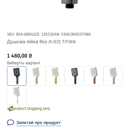
SKU
:
REA-08041
ID
:
13551
EAN
:
5906366037986
Душова лійка Rea JS-031 TITIAN
1 460,00 ₴
Виберіть варіант
product:shipping.zero
Запитай про продукт