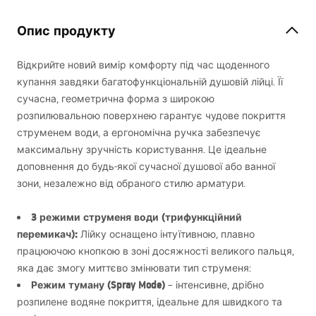
Опис продукту
Відкрийте новий вимір комфорту під час щоденного
купання завдяки багатофункціональній душовій лійці. Її
сучасна, геометрична форма з широкою
розпилювальною поверхнею гарантує чудове покриття
струменем води, а ергономічна ручка забезпечує
максимальну зручність користування. Це ідеальне
доповнення до будь-якої сучасної душової або ванної
зони, незалежно від обраного стилю арматури.
3 режими струменя води (трифункційний
перемикач):
Лійку оснащено інтуїтивною, плавно
працюючою кнопкою в зоні досяжності великого пальця,
яка дає змогу миттєво змінювати тип струменя:
Режим туману (Spray Mode)
– інтенсивне, дрібно
розпилене водяне покриття, ідеальне для швидкого та