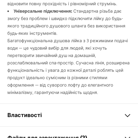
відновити повну прохідність і рівномірний струмінь.
Універсальне підключення:
Стандартна різьба дає
змогу без проблем і швидко підключити лійку до будь-
якого традиційного душового шланга без використання
будь-яких інструментів.
Багатофункціональна душова лійка з 3 режимами подачі
води — це чудовий вибір для людей, які хочуть
перетворити звичайний душ на домашній,
розслаблювальний спа-простір. Сучасна лінія, розширена
функціональність і увага до кожної деталі роблять цей
продукт ідеально сумісним із різними стилями
оформлення — від суворого лофту до елегантного
мінімалізму, гарантуючи надійність щодня.
Властивості
Колір
Титан
Файли для завантаження (2)