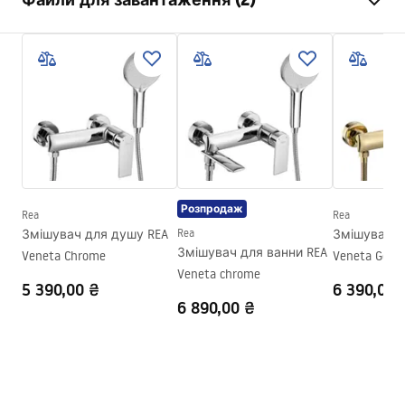
Матеріал
Пластик, ABS
Спосіб монтажу
Прикручуваний
Pielęgnacja
Ширина
110
мм
Pielęgnacja.pdf
Висота
245
мм
Гарантія
24 місяці
Умови гарантії
Warranty_Terms_and_Conditions_Accessories_-_24.pdf
Розпродаж
Rea
Rea
Змішувач для душу REA
Rea
Змішувач д
Змішувач для ванни REA
Veneta Chrome
Veneta Gold
Veneta chrome
5 390,00 ₴
6 390,00 
6 890,00 ₴