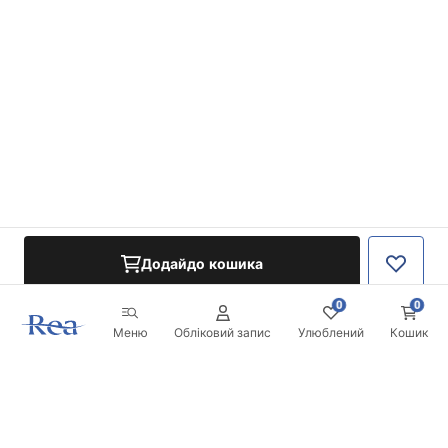
Додайдо кошика
0
0
Меню
Обліковий запис
Улюблений
Кошик
Розсилка