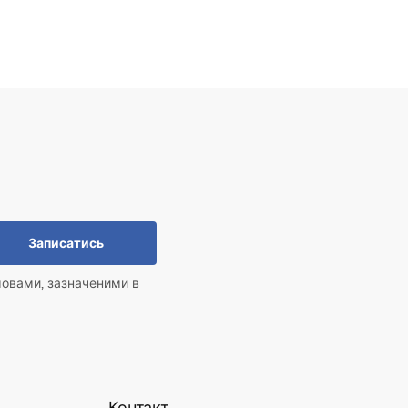
Записатись
мовами, зазначеними в
Контакт