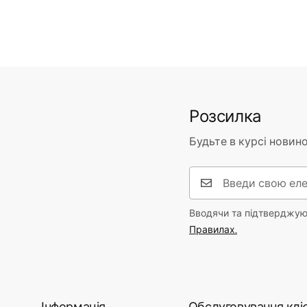
Розсилка
Будьте в курсі новино
Вводячи та підтверджуюч
Правилах.
Інформація
Обслуговування кліє