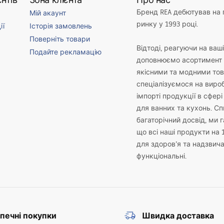
Бренд REA дебютував на
Мій акаунт
ринку у 1993 році.
ії
Історія замовлень
Поверніть товари
Відтоді, реагуючи на ваш
Подайте рекламацію
доповнюємо асортимент 
якісними та модними то
спеціалізуємося на виро
імпорті продукції в сфері
для ванних та кухонь. С
багаторічний досвід, ми 
що всі наші продукти на 
для здоров’я та надзвич
функціональні.
печні покупки
Швидка доставка