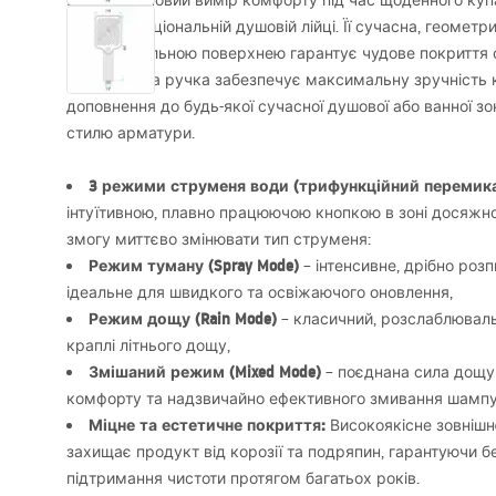
Відкрийте новий вимір комфорту під час щоденного ку
багатофункціональній душовій лійці. Її сучасна, геоме
розпилювальною поверхнею гарантує чудове покриття 
ергономічна ручка забезпечує максимальну зручність 
доповнення до будь-якої сучасної душової або ванної зо
стилю арматури.
3 режими струменя води (трифункційний перемика
інтуїтивною, плавно працюючою кнопкою в зоні досяжно
змогу миттєво змінювати тип струменя:
Режим туману (Spray Mode)
– інтенсивне, дрібно роз
ідеальне для швидкого та освіжаючого оновлення,
Режим дощу (Rain Mode)
– класичний, розслаблювальн
краплі літнього дощу,
Змішаний режим (Mixed Mode)
– поєднана сила дощу
комфорту та надзвичайно ефективного змивання шамп
Міцне та естетичне покриття:
Високоякісне зовнішн
захищає продукт від корозії та подряпин, гарантуючи бе
підтримання чистоти протягом багатьох років.