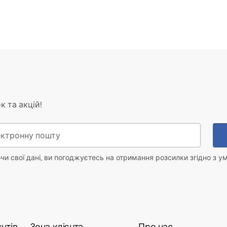
к та акцій!
и свої дані, ви погоджуєтесь на отримання розсилки згідно з у
нтів
Зона клієнта
Про нас