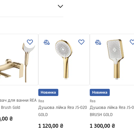
ABS
ваний
и гарантії
nty_Terms_and_Conditions_
ories_-_24.pdf
Новинка
Новинка
вач для ванни REA
Rea
Rea
 Brush Gold
Душова лійка Rea JS-020
Душова лійка Rea JS-0
GOLD
BRUSH GOLD
,00 ₴
1 120,00 ₴
1 300,00 ₴