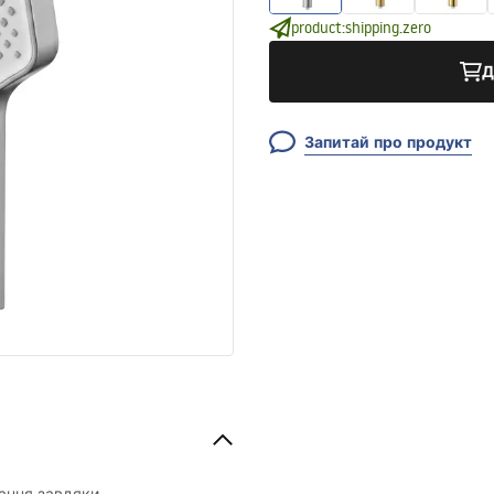
product:shipping.zero
Д
Запитай про продукт