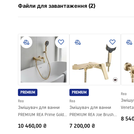
Файли для завантаження (2)
Матеріал
Пластик, 
Спосіб монтажу
Прикручу
Умов
Ширина
110
мм
Pielęgnacja
Warra
Pielęgnacja.pdf
Висота
245
мм
Access
Гарантія
24 місяці
PREMIUM
PREMIUM
Rea
Змішу
Rea
Rea
Змішувач для ванни
Змішувач для ванни
Veneta
PREMIUM REA Prime Gold
PREMIUM REA Joe Brush
8 540
Brush
Gold
10 460,00 ₴
7 200,00 ₴