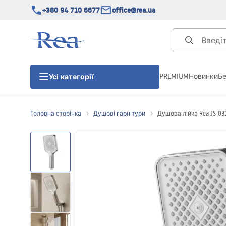
+380 94 710 6677
office@rea.ua
PREMIUM
Новинки
Б
Усі категорії
Головна сторінка
Душові гарнітури
Душова лійка Rea JS-03
Душові кабіни
Душові двері
Душові піддони
Душові лінійні зливи