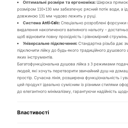
Оптимальні розміри та ергономіка:
Широка прямоку
розміром 110×130 мм забезпечує рясний потік води, а 
довжиною 131 мм чудово лежить у руці.
Система Anti-Calc:
Спеціально розроблені форсунки
видалення накопиченого вапняного нальоту – достатньо 
щоб відновити повну прохідність і рівномірний струмінь.
Універсальне підключення:
Стандартна різьба дає з
підключити лійку до будь-якого традиційного душового 
яких інструментів.
Багатофункціональна душова лійка з 3 режимами подачі
людей, які хочуть перетворити звичайний душ на домаш
простір. Сучасна лінія, розширена функціональність і ув
цей продукт ідеально сумісним із різними стилями офо
до елегантного мінімалізму, гарантуючи надійність щодн
Властивості
Колір
матова ст