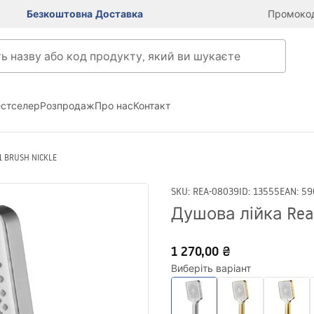
Безкоштовна Доставка
Промокод
естселер
Розпродаж
Про нас
Контакт
1 BRUSH NICKLE
SKU
:
REA-08039
ID
:
13555
EAN
:
59
Душова лійка Rea
1 270,00 ₴
Виберіть варіант