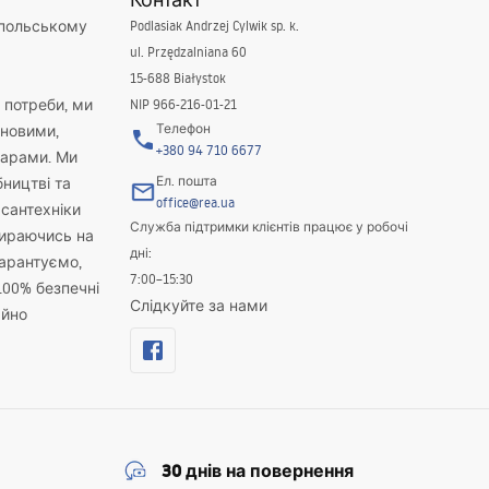
 польському
Podlasiak Andrzej Cylwik sp. k.
ul. Przędzalniana 60
15-688 Białystok
і потреби, ми
NIP 966-216-01-21
Телефон
новими,
+380 94 710 6677
варами. Ми
Ел. пошта
бництві та
office@rea.ua
 сантехніки
Служба підтримки клієнтів працює у робочі
пираючись на
дні:
гарантуємо,
7:00–15:30
100% безпечні
Слідкуйте за нами
айно
30 днів на повернення