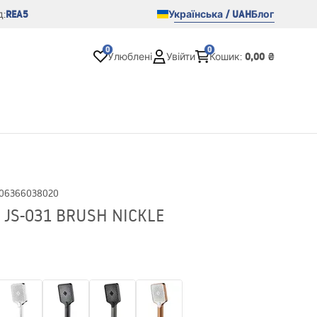
REA5
Українська / UAH
Блог
:
0
0
0,00 ₴
Улюблені
Увійти
Кошик
:
06366038020
 JS-031 BRUSH NICKLE