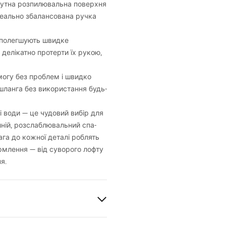
тна розпилювальна поверхня
ідеально збалансована ручка
 полегшують швидке
делікатно протерти їх рукою,
могу без проблем і швидко
шланга без використання будь-
 води — це чудовий вибір для
ній, розслаблювальний спа-
ага до кожної деталі роблять
рмлення — від суворого лофту
я.
аль