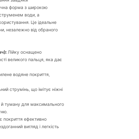
пання завдяки
трична форма з широкою
струменем води, а
користування. Це ідеальне
ни, незалежно від обраного
ч):
Лійку оснащено
сті великого пальця, яка дає
пилене водяне покриття,
ий струмінь, що імітує ніжні
 й туману для максимального
уню.
є покриття ефективно
здоганний вигляд і легкість