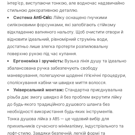
інтер’єр, виступаючи тонкою, але водночас надзвичайно
стильною декоративною деталлю.
Система Anti-Calc:
Лійку оснащено гнучкими
силіконовими форсунками, які запобігають стійкому
відкладенню вапняного нальоту. Щоб очистити отвори й
відновити ідеальний, рівномірний струмінь води,
достатньо лише злегка протерти розпилювальну
поверхню рукою під час купання.
Ергономіка і зручність:
Вузька лінія душу та ідеально
збалансована ручка забезпечують свободу
маневрування, полегшуючи щоденні гігієнічні процедури,
споліскування кабіни чи швидке миття волосся.
Універсальний монтаж:
Стандартна приєднувальна
різьба дає змогу швидко й без проблем вкрутити лійку
до будь-якого традиційного душового шланга без
необхідності використання будь-яких інструментів.
Тонка душова лійка з
ABS
— це чудовий вибір для
прихильників сучасного мінімалізму, індустріального та
лофт-стилю. Завдяки безпечній, легкій формі та