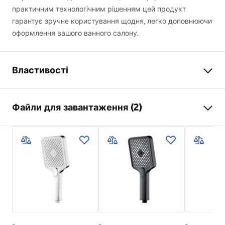
практичним технологічним рішенням цей продукт
гарантує зручне користування щодня, легко доповнюючи
оформлення вашого ванного салону.
Властивості
Колір
хром
Файли для завантаження (2)
Матеріал
Латунь
Спосіб монтажу
Прикручуваний
Pielęgnacja
Ширина
23
мм
Pielęgnacja.pdf
Висота
212
мм
Глибина
23
мм
Умови гарантії
Гарантія
24 місяці
Warranty_Terms_and_Conditions_Accessories_-_24.pdf