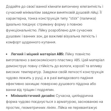
Додайте до своєї ванної кімнати витончену елегантність і
сучасний мінімалізм завдяки винятковій душовій лійці. Її
характерна, тонка конструкція типу “stick” (паличка)
ідеально поєднує стриману форму з повною
функціональністю. Лійку розроблено для сучасних
душових і ванних зон, де важливі візуальна легкість і
комфорт щоденного купання.
Легкий і міцний матеріал
ABS
:
Лійку повністю
виготовлено з високоякісного пластику
ABS
. Цей матеріал
демонструє повну стійкість до вологи, корозії та впливу
високих температур. Завдяки своїй легкості конструкція
чудово лежить у руці, а в разі випадкового падіння
ефективно захищає поверхню душового піддона або
ванни від тріщин і подряпин.
Мінімалістичний дизайн:
Сучасна, циліндрична
форма чудово поєднується з арматурою, заснованою на
простих, геометричних лініях. Лійка не перевантажує