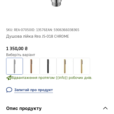
SKU
:
REA-07050
ID
:
13576
EAN
:
5906366038365
Душова лійка Rea JS-018 CHROME
1 350,00 ₴
Виберіть варіант
Відвантаження протягом {{info}} робочих днів.
Запитай про продукт
Опис продукту