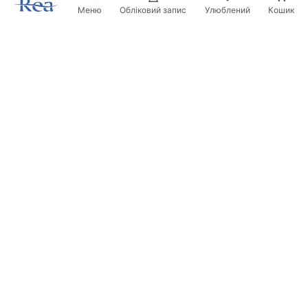
Меню
Обліковий запис
Улюблений
Кошик
Розсилка
Будьте в курсі новинок та акцій!
Записатись
Вводячи та підтверджуючи свої дані, ви погоджуєтесь на
отримання розсилки згідно з умовами, зазначеними в
Правилах.