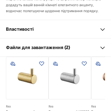
додадуть вашій ванній кімнаті елегантного акценту,
водночас полегшуючи щоденне підтримання порядку.
Властивості
Колір
матова мідь
Файли для завантаження (2)
Матеріал
Метал
Спосіб монтажу
Прикручуваний
Умови гарантії
Ширина
265
мм
Warranty_Terms_and_Conditions_Accessories_-_24.pdf
Висота
95
мм
Глибина
70
мм
Інформація про безпеку
Серія
Otto
Safety_Information_Accessories.pdf
Гарантія
24 місяці
Rea
Rea
Rea