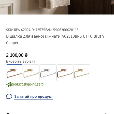
SKU
:
REA-42024
ID
:
13575
EAN
:
5906366028113
Вішалка для ванної кімнати A62310BRG OTTO Brush
Copper
2 100,00 ₴
Виберіть варіант
product:shipping.zero
Запитай про продукт