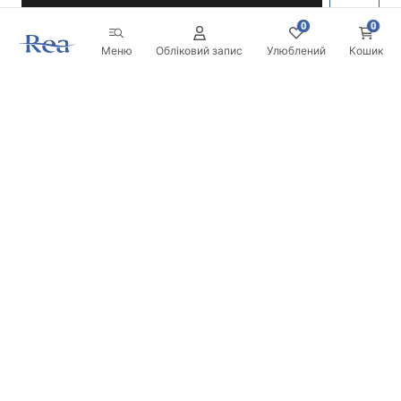
0
0
Меню
Обліковий запис
Улюблений
Кошик
Розсилка
Будьте в курсі новинок та акцій!
Записатись
Вводячи та підтверджуючи свої дані, ви погоджуєтесь на
отримання розсилки згідно з умовами, зазначеними в
Правилах.