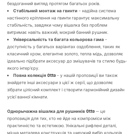
бездоганний вигляд протягом багатьох років.
Стабільний монтаж на гвинти
– надійна система
настінного кріплення на гвинти гарантує максимальну
стабільність, завдяки чому вішалка без проблем
витримає навіть важкий, мокрий банний рушник.
Універсальність та багата кольорова гама
–
доступність у багатьох варіантах оздоблення, таких як
класичний хром, елегантне золото, тепла мідь, дозволяє
ідеально підібрати аксесуар до змішувачів та стилю будь-
якого інтер’єру.
Повна колекція Otto
– у нашій пропозиції ви також
знайдете інші аксесуари з цієї ж серії, що дозволяє
зібрати цілісний комплект і створити гармонійний дизайн
усієї ванної кімнати.
Однорычажна вішалка для рушників Otto
— це
пропозиція для тих, хто не йде на компроміси між
практичністю та естетикою. Унікальні рифлені деталі,
міцна металева конструкція та широкий вибір кольорів