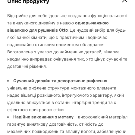
Опис продукту
Відкрийте для себе ідеальне поєднання функціональності
однорычажною
та вишуканого дизайну з нашою
вішалкою для рушників Otto
. Це чудовий вибір для будь-
якої ванної кімнати, що є практичним і водночас
надзвичайно стильним елементом обладнання.
Виготовлена з увагою до найменших деталей, вішалка
неодмінно виправдає очікування тих, хто цінує сучасні та
довговічні рішення.
Сучасний дизайн та декоративне рифлення
–
унікальна рифлена структура монтажного елемента
надає вішалці розкішного, інтригуючого характеру, який
ідеально вписується в останні інтер’єрні тренди та є
ефектною прикрасою стіни.
Надійне виконання з металу
– високоякісний матеріал
гарантує виняткову довговічність, стійкість до
механічних пошкоджень та впливу вологи, забезпечуючи