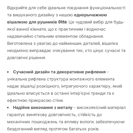
Відкрийте для себе ідеальне поєднання функціональності
однорычажною
та вишуканого дизайну з нашою
вішалкою для рушників Otto
. Це чудовий вибір для будь-
якої ванної кімнати, що є практичним і водночас
надзвичайно стильним елементом обладнання.
Виготовлена з увагою до найменших деталей, вішалка
неодмінно виправдає очікування тих, хто цінує сучасні та
довговічні рішення.
Сучасний дизайн та декоративне рифлення
–
унікальна рифлена структура монтажного елемента
надає вішалці розкішного, інтригуючого характеру, який
ідеально вписується в останні інтер’єрні тренди та є
ефектною прикрасою стіни.
Надійне виконання з металу
– високоякісний матеріал
гарантує виняткову довговічність, стійкість до
механічних пошкоджень та впливу вологи, забезпечуючи
бездоганний вигляд протягом багатьох років.