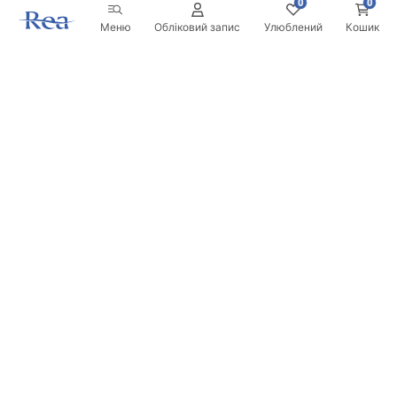
0
0
Меню
Обліковий запис
Улюблений
Кошик
Розсилка
Будьте в курсі новинок та акцій!
Записатись
Вводячи та підтверджуючи свої дані, ви погоджуєтесь на
отримання розсилки згідно з умовами, зазначеними в
Правилах.