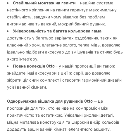
Стабільний монтаж на гвинти
– надійна система
настінного кріплення на гвинти гарантує максимальну
стабільність, завдяки чому вішалка без проблем
витримає навіть важкий, мокрий банний рушник.
Універсальність та багата кольорова гама
–
доступність у багатьох варіантах оздоблення, таких як
класичний хром, елегантне золото, тепла мідь, дозволяє
ідеально підібрати аксесуар до змішувачів та стилю будь-
якого інтер’єру.
Повна колекція Otto
– у нашій пропозиції ви також
знайдете інші аксесуари з цієї ж серії, що дозволяє
зібрати цілісний комплект і створити гармонійний дизайн
усієї ванної кімнати.
Однорычажна вішалка для рушників Otto
— це
пропозиція для тих, хто не йде на компроміси між
практичністю та естетикою. Унікальні рифлені деталі,
міцна металева конструкція та широкий вибір кольорів
додадуть вашій ванній кімнаті елегантного акценту,