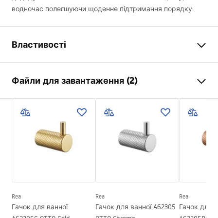
водночас полегшуючи щоденне підтримання порядку.
Властивості
Колір
хром
Файли для завантаження (2)
Матеріал
Метал
Спосіб монтажу
Прикручуваний
Умови гарантії
Ширина
265
мм
Warranty_Terms_and_Conditions_Accessories_-_24.pdf
Висота
95
мм
Глибина
70
мм
Інформація про безпеку
Серія
Otto
Safety_Information_Accessories.pdf
Гарантія
24 місяці
Rea
Rea
Rea
Гачок для ванної
Гачок для ванної A62305
Гачок для в