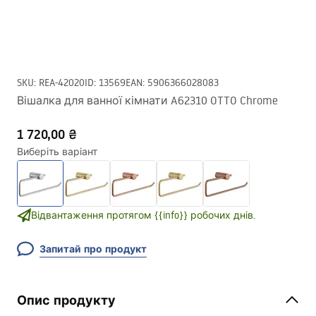
SKU
:
REA-42020
ID
:
13569
EAN
:
5906366028083
Вішалка для ванної кімнати A62310 OTTO Chrome
1 720,00 ₴
Виберіть варіант
Відвантаження протягом {{info}} робочих днів.
Запитай про продукт
Опис продукту