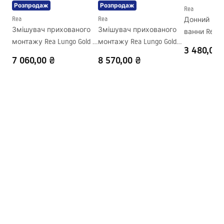
Розпродаж
Розпродаж
Форма
Овальний
Rea
Rea
Rea
Донний кла
Отвір на змішувач
Так
Змішувач прихованого
Змішувач прихованого
ванни Rea G
Переливний отвір
Ні
монтажу Rea Lungo Gold +
монтажу Rea Lungo Gold
3 480,00 
BOX
Mat + BOX
7 060,00 ₴
8 570,00 ₴