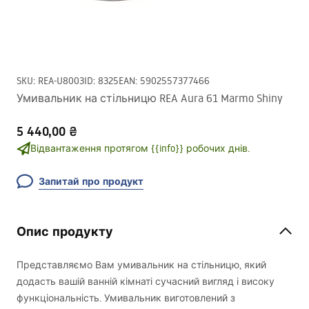
SKU
:
REA-U8003
ID
:
8325
EAN
:
5902557377466
Умивальник на стільницю REA Aura 61 Marmo Shiny
5 440,00 ₴
Відвантаження протягом {{info}} робочих днів.
Запитай про продукт
Опис продукту
Представляємо Вам умивальник на стільницю, який
додасть вашій ванній кімнаті сучасний вигляд і високу
функціональність. Умивальник виготовлений з