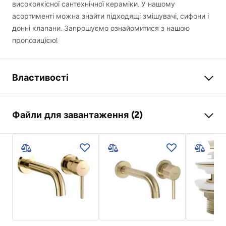
високоякісної сантехнічної кераміки. У нашому
асортименті можна знайти підходящі змішувачі, сифони і
донні клапани. Запрошуємо ознайомитися з нашою
пропозицією!
Властивості
Спосіб монтажу
Накладний
Файли для завантаження (2)
Матеріал
Санітарна кераміка
Колір
Імітація каменю
Інструкція з монтажу
Оздоблення
Глянцевий
Basin.pdf
Довжина
610
мм
Ширина
410
мм
Умови гарантії
Висота
130
мм
Warranty_Terms_and_Conditions_Basins_-_5.pdf
Глибина
95
мм