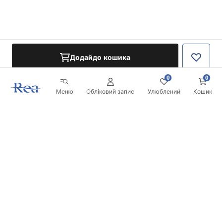
Додайдо кошика
0
0
Меню
Обліковий запис
Улюблений
Кошик
Розсилка
Будьте в курсі новинок та акцій!
Записатись