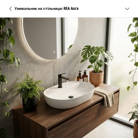
Умивальник на стільницю REA Aura