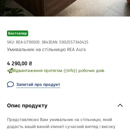
Бестселер
SKU
:
REA-U7900
ID
:
3843
EAN
:
5902557340415
Умивальник на стільницю REA Aura
4 290,00 ₴
Відвантаження протягом {{info}} робочих днів.
Запитай про продукт
Опис продукту
Представляємо Вам умивальник на стільницю, який
додасть вашій ванній кімнаті сучасний вигляд і високу