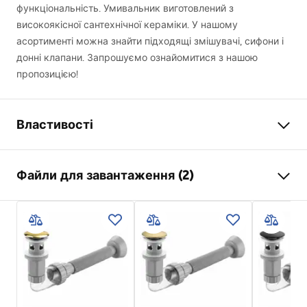
функціональність. Умивальник виготовлений з
високоякісної сантехнічної кераміки. У нашому
асортименті можна знайти підходящі змішувачі, сифони і
донні клапани. Запрошуємо ознайомитися з нашою
пропозицією!
Властивості
Спосіб монтажу
Накладний
Файли для завантаження (2)
Матеріал
Санітарна кераміка
Колір
Білий
Інструкція з монтажу
Оздоблення
Глянцевий
Basin.pdf
Довжина
610
мм
Ширина
410
мм
Умови гарантії
Висота
130
мм
Warranty_Terms_and_Conditions_Basins_-_5.pdf