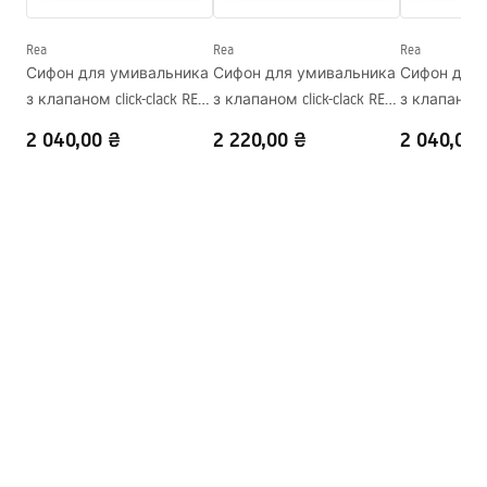
Глибина
95
мм
Форма
Овальний
Rea
Rea
Rea
Сифон для умивальника
Сифон для умивальника
Сифон для 
Отвір на змішувач
Так
з клапаном click-clack REA
з клапаном click-clack REA
з клапаном c
Переливний отвір
Ні
Flow Gold
Flow Brush Gold
Flow Black
2 040,00 ₴
2 220,00 ₴
2 040,00 