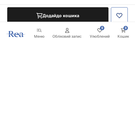
Додайдо кошика
0
0
Меню
Обліковий запис
Улюблений
Кошик
Розсилка
Будьте в курсі новинок та акцій!
Записатись
Вводячи та підтверджуючи свої дані, ви погоджуєтесь на
отримання розсилки згідно з умовами, зазначеними в