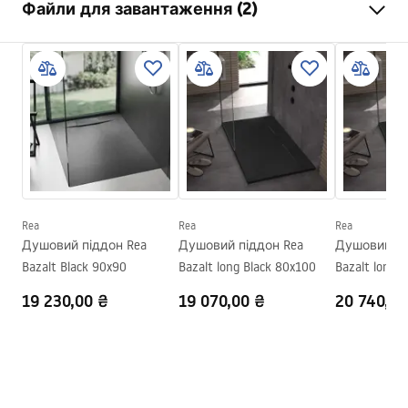
Файли для завантаження (2)
Матеріал
композит SMC
Довжина
1000
мм
Інструкції з Інсталяції
Ширина
800
мм
manual - UA.pdf
Висота
25
мм
Спосіб монтажу
На підлозі, Вбудований
Інструкція з монтажу
Діаметр зливу
90
мм
Shower tray.pdf
Можна обрізати
Так
Сифон в комплекті
Так
Rea
Rea
Rea
Душовий піддон Rea
Душовий піддон Rea
Душовий пі
Гарантія
24 місяці
Bazalt Black 90x90
Bazalt long Black 80x100
Bazalt long 
19 230,00 ₴
19 070,00 ₴
20 740,00