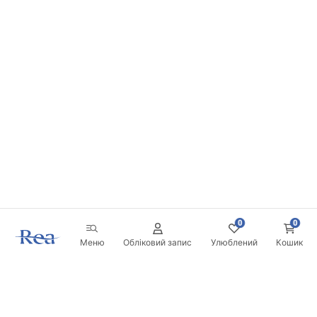
0
0
Меню
Обліковий запис
Улюблений
Кошик
Розсилка