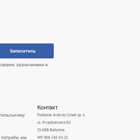
Записатись
мовами, зазначеними в
Контакт
 польському
Podlasiak Andrzej Cylwik sp. k.
ul. Przędzalniana 60
15-688 Białystok
і потреби, ми
NIP 966-216-01-21