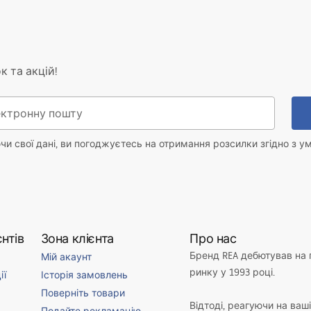
к та акцій!
и свої дані, ви погоджуєтесь на отримання розсилки згідно з у
нтів
Зона клієнта
Про нас
Бренд REA дебютував на
Мій акаунт
ринку у 1993 році.
ії
Історія замовлень
Поверніть товари
Відтоді, реагуючи на ваш