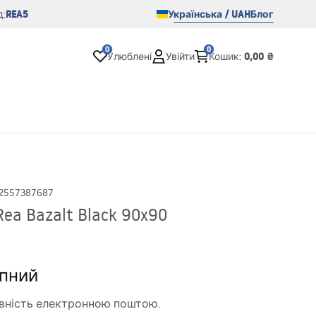
REA5
Українська / UAH
Блог
:
0
0
0,00 ₴
Улюблені
Увійти
Кошик
:
2557387687
a Bazalt Black 90x90
пний
вність електронною поштою.