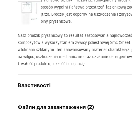
Prezentujemy Państwu piękny i niezwykle funkcjonalny brodzik p
w doskonały sposób wypełni Państwa przestrzeń łazienkową za
estetykę wnętrza. Brodzik jest odporny na uszkodzenia i zarys
sprzedaży kabiny prysznicowe.
Nasz brodzik prysznicowy to rezultat zastosowania najnowocześ
kompozytów z wykorzystaniem żywicy poliestrowej Smc (Sheet
włóknami szklanymi. Ten zaawansowany materiał charakteryzuj
na wilgoć, uszkodzenia mechaniczne oraz działanie detergentów,
trwałość produktu, lekkość i elegancję.
Властивості
Колір
чорний
Файли для завантаження (2)
Матеріал
композит 
Довжина
900
мм
Інструкції з Інсталяції
Інст
Ширина
900
мм