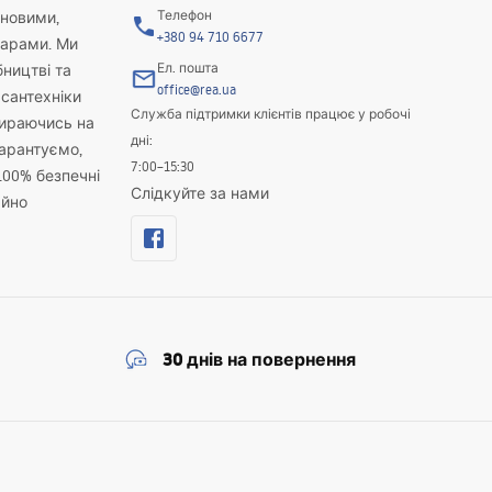
Телефон
новими,
+380 94 710 6677
варами. Ми
Ел. пошта
бництві та
office@rea.ua
 сантехніки
Служба підтримки клієнтів працює у робочі
пираючись на
дні:
гарантуємо,
7:00–15:30
100% безпечні
Слідкуйте за нами
айно
30 днів на повернення