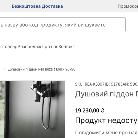
Безкоштовна Доставка
Промокод
естселер
Розпродаж
Про нас
Контакт
і
Душовий піддон Rea Bazalt Black 90x90
SKU
:
REA-K3307
ID
:
9178
EAN
:
590
Душовий піддон Re
19 230,00 ₴
Продукт недосту
Повідомити мене про ная