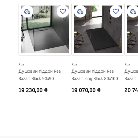
manual - UA.pdf
Shower
Висота
25
мм
Спосіб монтажу
На підлозі
Діаметр зливу
90
мм
Можна обрізати
Так
Сифон в комплекті
Так
Гарантія
24 місяці
Rea
Rea
Rea
Душовий піддон Rea
Душовий піддон Rea
Душов
Bazalt Black 90x90
Bazalt long Black 80x100
Bazalt 
19 230,00 ₴
19 070,00 ₴
20 74