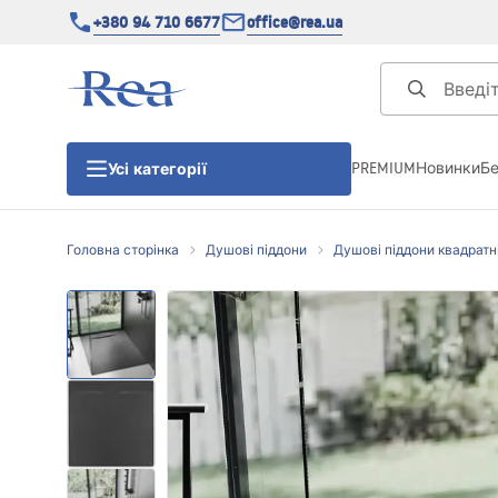
+380 94 710 6677
office@rea.ua
PREMIUM
Новинки
Б
Усі категорії
Головна сторінка
Душові піддони
Душові піддони квадратн
Душові кабіни
Душові двері
Душові піддони
Душові лінійні зливи