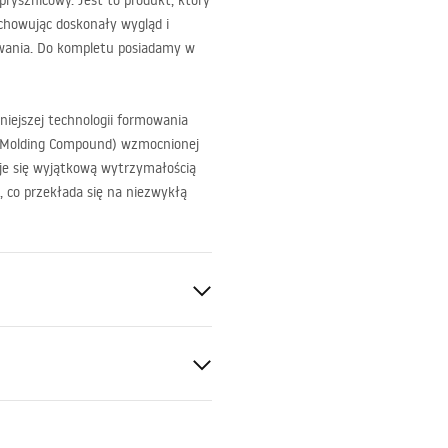
rysznicowy. Jest to produkt, który
chowując doskonały wygląd i
owania. Do kompletu posiadamy w
niejszej technologii formowania
 Molding Compound) wzmocnionej
e się wyjątkową wytrzymałością
 co przekłada się na niezwykłą
SMC
рукція з монтажу