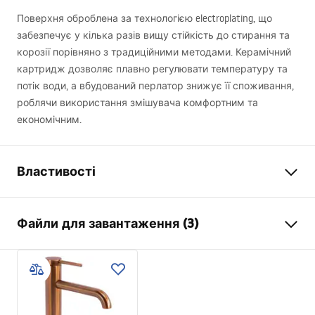
Поверхня оброблена за технологією electroplating, що
забезпечує у кілька разів вищу стійкість до стирання та
корозії порівняно з традиційними методами. Керамічний
картридж дозволяє плавно регулювати температуру та
потік води, а вбудований перлатор знижує її споживання,
роблячи використання змішувача комфортним та
економічним.
Властивості
Тип змішувача
для умивальника
Файли для завантаження (3)
Спосіб монтажу
Стоячий
Колір
матова мідь
Умови гарантії
Тип виливу
Фіксована
Warranty_Terms_and_Conditions_Faucets_-_5.pdf
Матеріал
Латунь