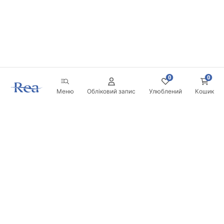
0
0
Меню
Обліковий запис
Улюблений
Кошик
Розсилка
Будьте в курсі новинок та акцій!
Записатись