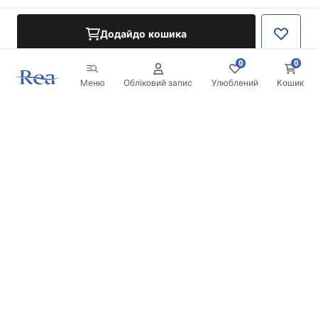
Додайдо кошика
0
0
Меню
Обліковий запис
Улюблений
Кошик
Розсилка
Будьте в курсі новинок та акцій!
Записатись
Вводячи та підтверджуючи свої дані, ви погоджуєтесь на
отримання розсилки згідно з умовами, зазначеними в