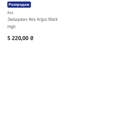
покриття
Розпродаж
Інформація про безпеку
Діаметр підключення
3/8 дюйма
Rea
Safety_Information_Faucets.pdf
Змішувач Rea Argus Black
Гарантія
5 років
High
5 220,00 ₴