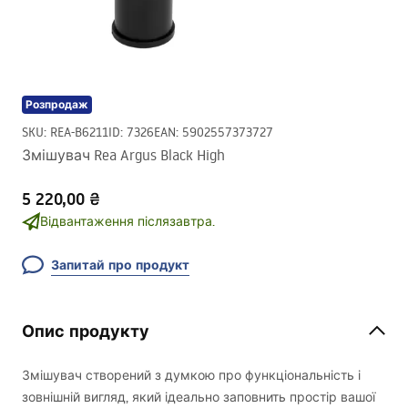
Розпродаж
SKU
:
REA-B6211
ID
:
7326
EAN
:
5902557373727
Змішувач Rea Argus Black High
5 220,00 ₴
Відвантаження післязавтра.
Запитай про продукт
Опис продукту
Змішувач створений з думкою про функціональність і
зовнішній вигляд, який ідеально заповнить простір вашої