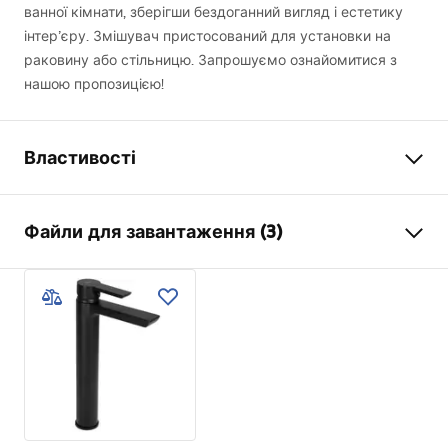
ванної кімнати, зберігши бездоганний вигляд і естетику
інтер’єру. Змішувач пристосований для установки на
раковину або стільницю. Запрошуємо ознайомитися з
нашою пропозицією!
Властивості
Тип змішувача
для умивальника
Файли для завантаження (3)
Спосіб монтажу
Стоячий
Колір
чорний
Умови гарантії
Тип виливу
Фіксована
Warranty_Terms_and_Conditions_Faucets_-_5.pdf
Матеріал
Латунь
Діапазон виливу
94
мм
Інструкція з монтажу
Висота
285
мм
faucet.pdf
Технологія нанесення
Electroplating