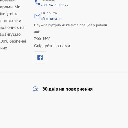
новими,
+380 94 710 6677
варами. Ми
Ел. пошта
бництві та
office@rea.ua
 сантехніки
Служба підтримки клієнтів працює у робочі
пираючись на
дні:
гарантуємо,
7:00–15:30
100% безпечні
Слідкуйте за нами
айно
30 днів на повернення