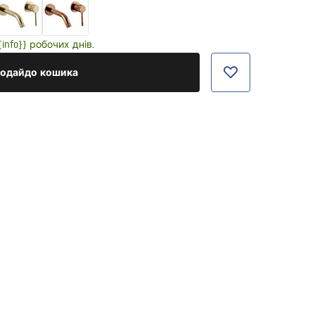
nfo}} робочих днів.
одайдо кошика