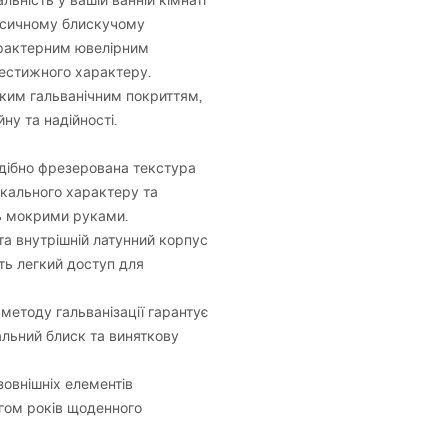
льність у вашій ванній кімнаті
сичному блискучому
арактерним ювелірним
рестижного характеру.
йким гальванічним покриттям,
ну та надійності.
дібно фрезерована текстура
ікального характеру та
ть мокрими руками.
а внутрішній латунний корпус
ть легкий доступ для
етоду гальванізації гарантує
альний блиск та виняткову
зовнішніх елементів
ягом років щоденного