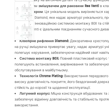
Зробіть ставку на витончені деталі та сучасну функціона
змішувачем для раковини Rea Venti
з вбудованим
в кла
хром
оздобленні
. Ця унікальна модель вирізняється х
рифленням Diamond, яке надає арматурі унікального, п
Оснащений інноваційною системою монтажу
BOX
та сті
змішувач Venti є ідеальним поєднанням сучасного дизай
Ювелірне рифлення Diamond:
Декоративна хрестопо
на ручці змішувача привертає увагу, надає арматурі ун
полегшує керування, забезпечуючи надійний хват наві
Система монтажу
BOX
:
Повний пластиковий корпус т
полегшують встановлення, вирівнювання та забезпечую
обслуговування в майбутньому.
Технологія Chrome Plating:
Використання передового м
високу довговічність покриття, його бездоганний дзерк
стійкість до корозії та щоденної експлуатації.
Латунний корпус:
Міцна конструкція вбудованих та 
забезпечує відмінну довговічність та стабільність прот
використання.