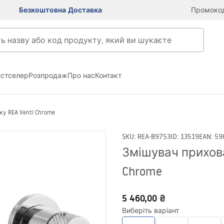
Безкоштовна Доставка
Промокод
естселер
Розпродаж
Про нас
Контакт
у REA Venti Chrome
SKU
:
REA-B9753
ID
:
13519
EAN
:
59
Змішувач прихова
Chrome
5 460,00 ₴
Виберіть варіант