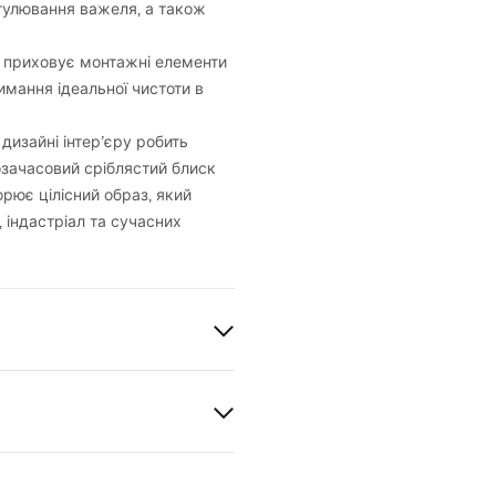
гулювання важеля, а також
е приховує монтажні елементи
римання ідеальної чистоти в
 дизайні інтер’єру робить
озачасовий сріблястий блиск
рює цілісний образ, який
, індастріал та сучасних
льника
, Вбудований
al