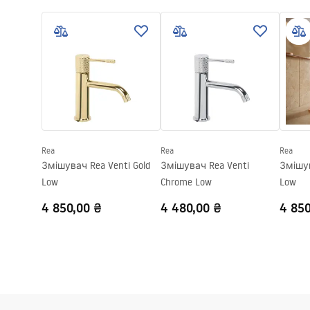
Faucet.pdf
manual
Матеріал
Латунь
Діапазон виливу
175
мм
Умов
Pielęgnacja
Висота
125
мм
Warra
Pielęgnacja.pdf
Технологія нанесення покриття
Chrome plat
Faucet
Діаметр підключення
1/2 дюйма
Гарантія
5 років
Rea
Rea
Rea
Змішувач Rea Venti Gold
Змішувач Rea Venti
Змішув
Low
Chrome Low
Low
4 850,00 ₴
4 480,00 ₴
4 850