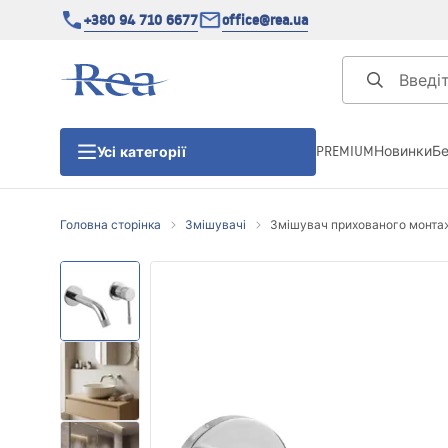
+380 94 710 6677
office@rea.ua
PREMIUM
Новинки
Б
Усі категорії
Головна сторінка
Змішувачі
Змішувач прихованого монтаж
Душові кабіни
Душові двері
Душові піддони
Душові лінійні зливи