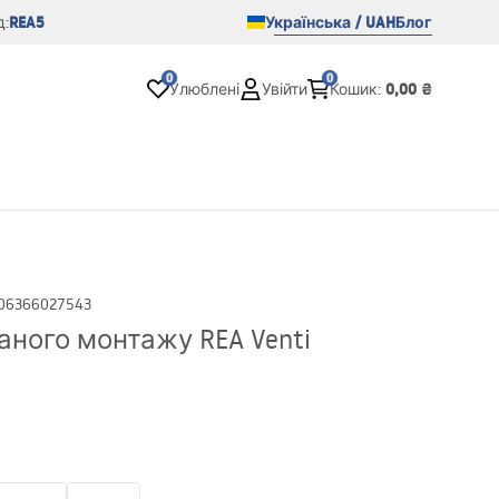
REA5
Українська / UAH
Блог
:
0
0
0,00 ₴
Улюблені
Увійти
Кошик
:
06366027543
ного монтажу REA Venti