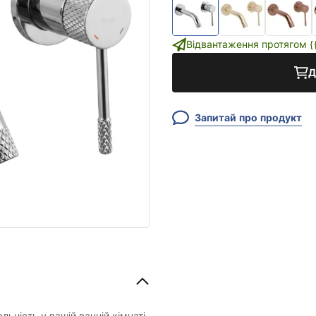
Відвантаження протягом {{i
Д
Запитай про продукт