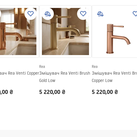
 podt.pdf
и гарантії
nty_Terms_and_Conditions_
ing
s_-_5.pdf
Rea
Rea
ач Rea Venti Copper
Змішувач Rea Venti Brush
Змішувач Rea Venti Br
Gold Low
Copper Low
,00 ₴
5 220,00 ₴
5 220,00 ₴