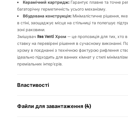
Керамічний картридж:
Гарантує плавне та точне ре
багаторічну герметичність усього механізму.
Вбудована конструкція:
Мінімалістичне рішення, як
в стіні, заощаджує місце на стільниці та полегшує підт
зоні раковини.
Rea Venti Хром
Змішувач
— це пропозиція для тих, хто в
ставку на перевірені рішення в сучасному виконанні. П
хрому в поєднанні з технічною фактурою рифлення ство
ідеально підходить для ванних кімнат у стилі мінімалізм
преміальних інтер’єрів.
Властивості
Тип змішувача
для умива
Файли для завантаження (4)
Спосіб монтажу
Настінний
Колір
хром
Інструкція з монтажу
manu
Тип виливу
Фіксована