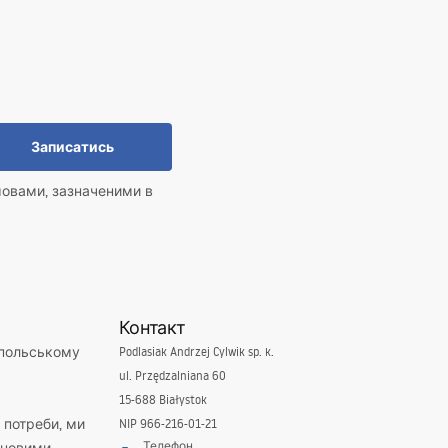
Записатись
мовами, зазначеними в
Контакт
 польському
Podlasiak Andrzej Cylwik sp. k.
ul. Przędzalniana 60
15-688 Białystok
і потреби, ми
NIP 966-216-01-21
Телефон