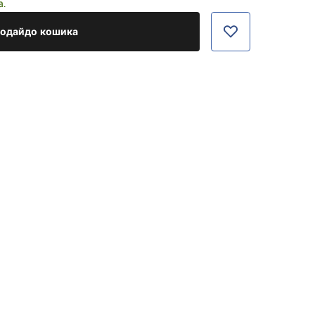
а.
одайдо кошика