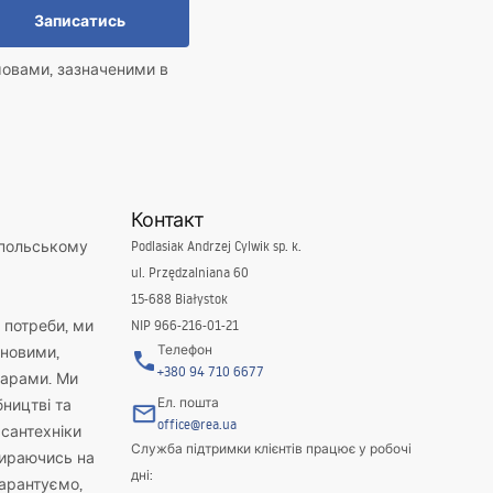
Записатись
мовами, зазначеними в
Контакт
 польському
Podlasiak Andrzej Cylwik sp. k.
ul. Przędzalniana 60
15-688 Białystok
і потреби, ми
NIP 966-216-01-21
Телефон
новими,
+380 94 710 6677
варами. Ми
Ел. пошта
бництві та
office@rea.ua
 сантехніки
Служба підтримки клієнтів працює у робочі
пираючись на
дні:
гарантуємо,