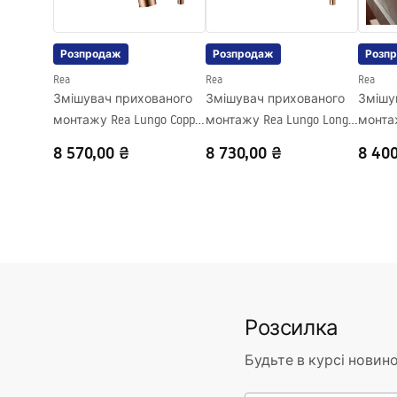
Діаметр підключення
1/2 дюйма
Розпродаж
Розпродаж
Розп
Rea
Rea
Rea
Змішувач прихованого
Змішувач прихованого
Змішу
монтажу Rea Lungo Copper
монтажу Rea Lungo Long
монтаж
Brush + BOX
Copper Brush + BOX
+ BOX
8 570,00 ₴
8 730,00 ₴
8 400
Розсилка
Будьте в курсі новино