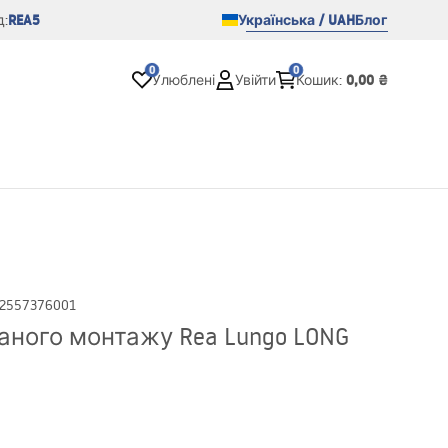
REA5
Українська / UAH
Блог
:
0
0
0,00 ₴
Улюблені
Увійти
Кошик
:
2557376001
аного монтажу Rea Lungo LONG