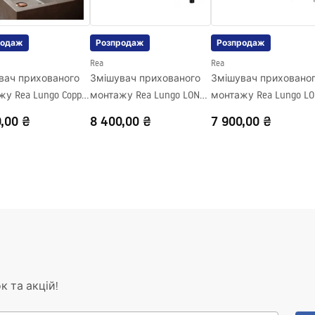
родаж
Розпродаж
Розпродаж
Rea
Rea
вач прихованого
Змішувач прихованого
Змішувач приховано
у Rea Lungo Copper
монтажу Rea Lungo LONG
монтажу Rea Lungo L
Black Mat + BOX
CHROM + BOX
,00 ₴
8 400,00 ₴
7 900,00 ₴
к та акцій!