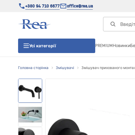
+380 94 710 6677
office@rea.ua
PREMIUM
Новинки
Б
Усі категорії
Головна сторінка
Змішувачі
Змішувач прихованого монтажу
Душові кабіни
Душові двері
Душові піддони
Душові лінійні зливи