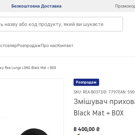
Безкоштовна Доставка
Промокод
естселер
Розпродаж
Про нас
Контакт
 Rea Lungo LONG Black Mat + BOX
Розпродаж
SKU
:
REA-B0371
ID
:
7797
EAN
:
590
Змішувач прихов
Black Mat + BOX
8 400,00 ₴