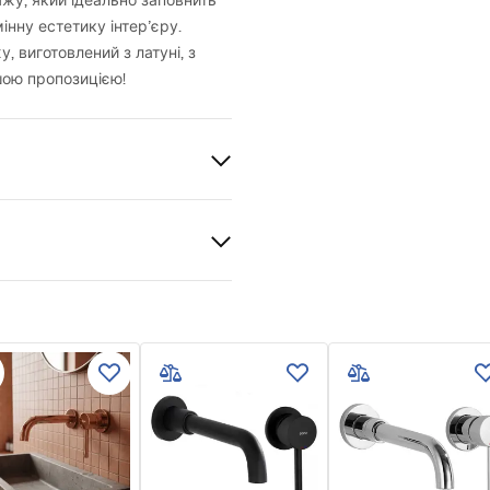
жу, який ідеально заповнить
інну естетику інтер’єру.
 виготовлений з латуні, з
ою пропозицією!
льника, для ванни
, Вбудований
и гарантії
nty_Terms_and_Conditions_
s_-_5.pdf
ng