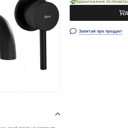
Відвантаження післязавтр
Д
Запитай про продукт