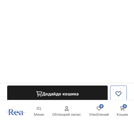
Додайдо кошика
0
0
Меню
Обліковий запис
Улюблений
Кошик