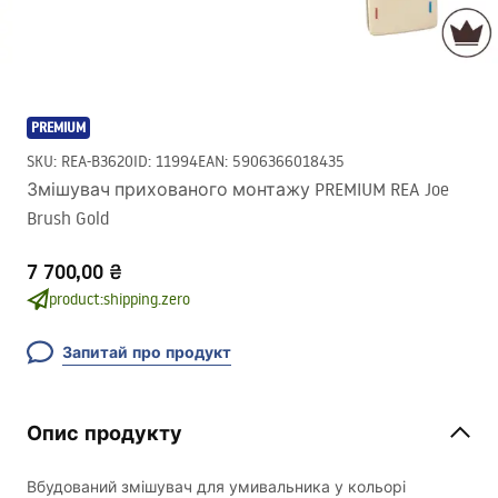
PREMIUM
SKU
:
REA-B3620
ID
:
11994
EAN
:
5906366018435
Змішувач прихованого монтажу PREMIUM REA Joe
Brush Gold
7 700,00 ₴
product:shipping.zero
Запитай про продукт
Опис продукту
Вбудований змішувач для умивальника у кольорі