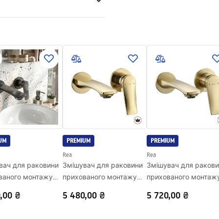
рукція з монтажу
.pdf
ing
UM
PREMIUM
PREMIUM
Rea
Rea
вач для раковини
Змішувач для раковини
Змішувач для раков
ваного монтажу
прихованого монтажу
прихованого монтаж
SION Titan + BOX
REA VISION Gold + BOX
REA VISION Brush Gold +
,00 ₴
5 480,00 ₴
5 720,00 ₴
BOX