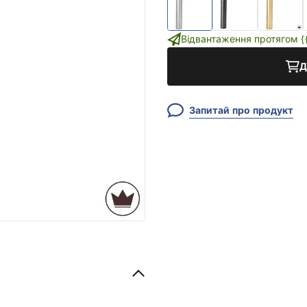
Відвантаження протягом {{i
Д
Запитай про продукт