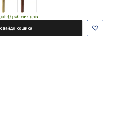
nfo}} робочих днів.
одайдо кошика