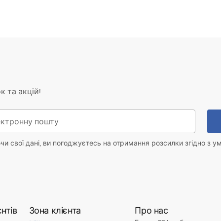
к та акцій!
и свої дані, ви погоджуєтесь на отримання розсилки згідно з у
нтів
Зона клієнта
Про нас