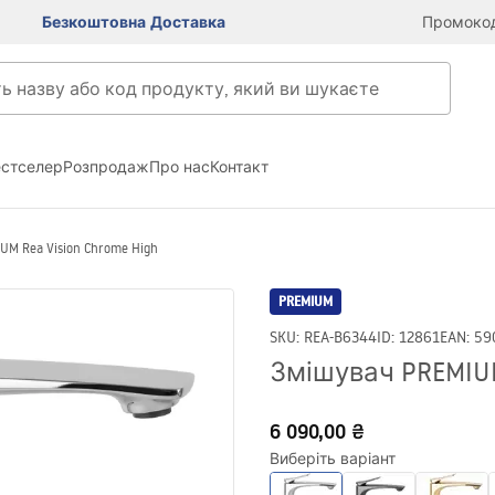
Безкоштовна Доставка
Промокод
естселер
Розпродаж
Про нас
Контакт
M Rea Vision Chrome High
PREMIUM
SKU
:
REA-B6344
ID
:
12861
EAN
:
59
Змішувач PREMIUM
6 090,00 ₴
Виберіть варіант