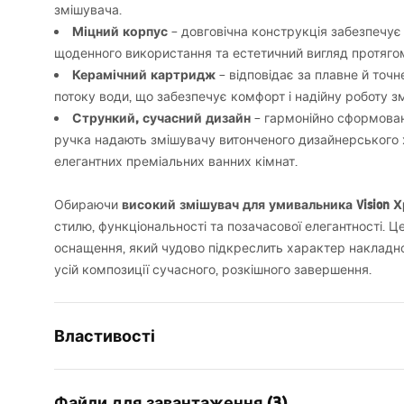
змішувача.
Міцний корпус
– довговічна конструкція забезпечує с
щоденного використання та естетичний вигляд протягом
Керамічний картридж
– відповідає за плавне й точ
потоку води, що забезпечує комфорт і надійну роботу з
Стрункий, сучасний дизайн
– гармонійно сформовани
ручка надають змішувачу витонченого дизайнерського 
елегантних преміальних ванних кімнат.
високий змішувач для умивальника Vision 
Обираючи
стилю, функціональності та позачасової елегантності. 
оснащення, який чудово підкреслить характер накладн
усій композиції сучасного, розкішного завершення.
Властивості
Тип змішувача
для умива
Файли для завантаження (3)