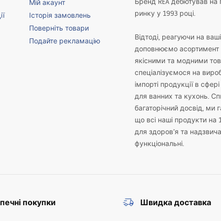
Бренд REA дебютував на
Мій акаунт
ринку у 1993 році.
ії
Історія замовлень
Поверніть товари
Відтоді, реагуючи на ваш
Подайте рекламацію
доповнюємо асортимент 
якісними та модними то
спеціалізуємося на виро
імпорті продукції в сфері
для ванних та кухонь. С
багаторічний досвід, ми 
що всі наші продукти на 
для здоров’я та надзвич
функціональні.
печні покупки
Швидка доставка