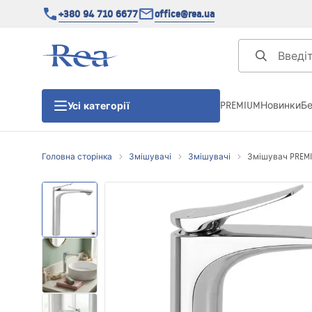
+380 94 710 6677
office@rea.ua
PREMIUM
Новинки
Б
Усі категорії
Головна сторінка
Змішувачі
Змішувачі
Змішувач PREMIU
Душові кабіни
Душові двері
Душові піддони
Душові лінійні зливи