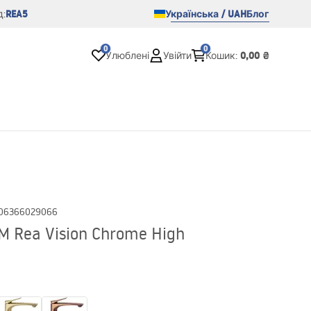
REA5
Українська / UAH
Блог
:
0
0
0,00 ₴
Улюблені
Увійти
Кошик
:
06366029066
 Rea Vision Chrome High