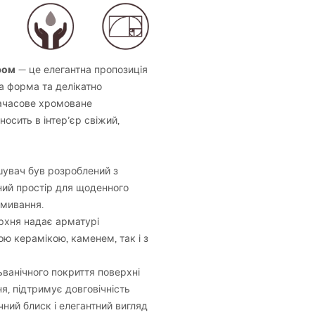
ром
— це елегантна пропозиція
ка форма та делікатно
зачасове хромоване
осить в інтер’єр свіжий,
шувач був розроблений з
ний простір для щоденного
вмивання.
рхня надає арматурі
ою керамікою, каменем, так і з
ьванічного покриття поверхні
я, підтримує довговічність
ний блиск і елегантний вигляд