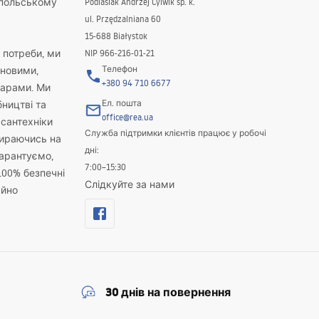
 польському
Podlasiak Andrzej Cylwik sp. k.
ul. Przędzalniana 60
15-688 Białystok
і потреби, ми
NIP 966-216-01-21
Телефон
новими,
+380 94 710 6677
варами. Ми
Ел. пошта
бництві та
office@rea.ua
 сантехніки
Служба підтримки клієнтів працює у робочі
пираючись на
дні:
гарантуємо,
7:00–15:30
100% безпечні
Слідкуйте за нами
айно
30 днів на повернення