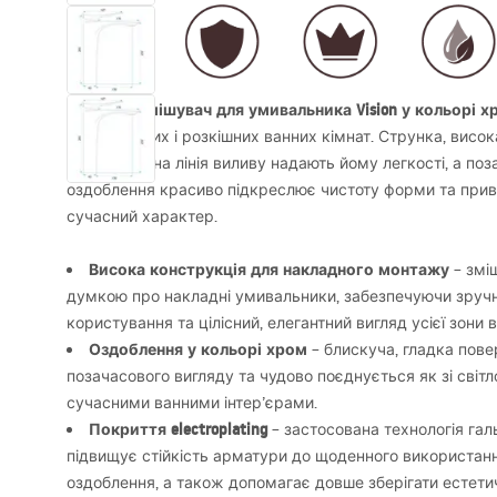
Високий змішувач для умивальника Vision у кольорі х
для сучасних і розкішних ванних кімнат. Струнка, висо
профільована лінія виливу надають йому легкості, а по
оздоблення красиво підкреслює чистоту форми та привн
сучасний характер.
Висока конструкція для накладного монтажу
– змі
думкою про накладні умивальники, забезпечуючи зруч
користування та цілісний, елегантний вигляд усієї зони 
Оздоблення у кольорі хром
– блискуча, гладка пове
позачасового вигляду та чудово поєднується як зі світл
сучасними ванними інтер’єрами.
Покриття electroplating
– застосована технологія гал
підвищує стійкість арматури до щоденного використанн
оздоблення, а також допомагає довше зберігати естетич