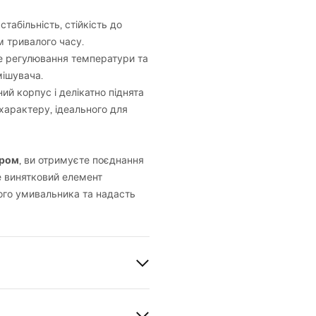
табільність, стійкість до
 тривалого часу.
не регулювання температури та
мішувача.
й корпус і делікатно піднята
характеру, ідеального для
Хром
, ви отримуєте поєднання
Це винятковий елемент
ого умивальника та надасть
льника