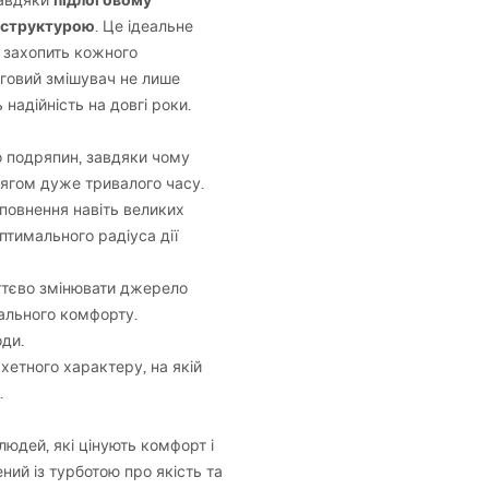
підлоговому
 завдяки
 структурою
. Це ідеальне
е захопить кожного
логовий змішувач не лише
надійність на довгі роки.
до подряпин, завдяки чому
тягом дуже тривалого часу.
повнення навіть великих
птимального радіуса дії
ттєво змінювати джерело
ального комфорту.
ди.
хетного характеру, на якій
.
людей, які цінують комфорт і
ний із турботою про якість та