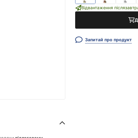
Відвантаження післязавтр
Д
Запитай про продукт