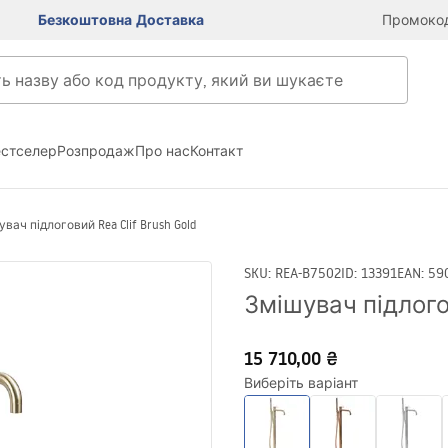
Безкоштовна Доставка
Промокод
естселер
Розпродаж
Про нас
Контакт
вач підлоговий Rea Clif Brush Gold
SKU
:
REA-B7502
ID
:
13391
EAN
:
59
Змішувач підлогов
15 710,00 ₴
Виберіть варіант