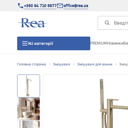
+380 94 710 6677
office@rea.ua
PREMIUM
Новинки
Б
Усі категорії
Головна сторінка
Змішувачі
Змішувачі для ванни
Змішу
Душові кабіни
Душові двері
Душові піддони
Душові лінійні зливи