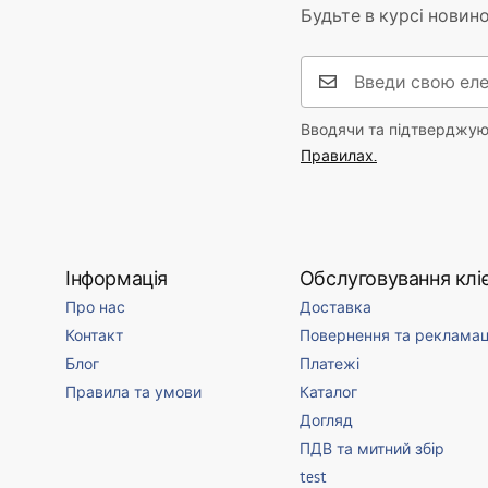
Технологія нанесення покриття
PVD
Будьте в курсі новино
Діаметр підключення
15,5 мм
Гарантія
5 років
Вводячи та підтверджуюч
Правилах.
Інформація
Обслуговування кліє
Про нас
Доставка
Контакт
Повернення та рекламац
Блог
Платежі
Правила та умови
Каталог
Догляд
ПДВ та митний збір
test