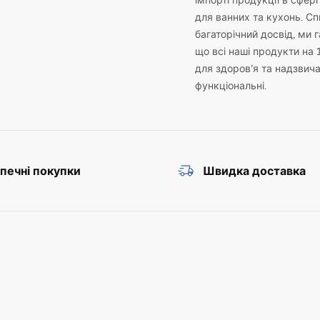
імпорті продукції в сфері
для ванних та кухонь. С
багаторічний досвід, ми 
що всі наші продукти на 
для здоров’я та надзвич
функціональні.
печні покупки
Швидка доставка