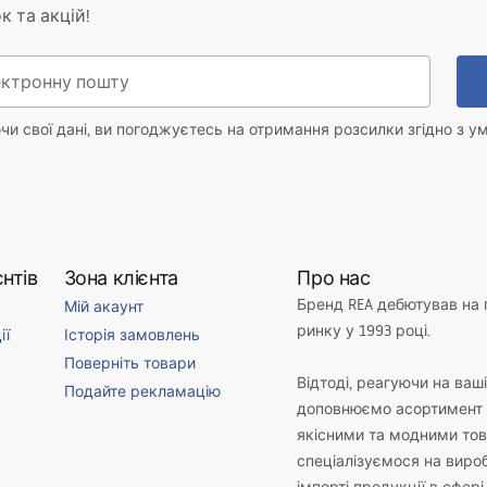
к та акцій!
и свої дані, ви погоджуєтесь на отримання розсилки згідно з у
нтів
Зона клієнта
Про нас
Бренд REA дебютував на
Мій акаунт
ринку у 1993 році.
ії
Історія замовлень
Поверніть товари
Відтоді, реагуючи на ваш
Подайте рекламацію
доповнюємо асортимент 
якісними та модними то
спеціалізуємося на виро