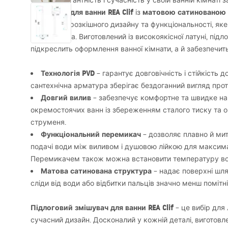
Оцініть елегантність і сучасність у своїй ванній кімнаті
змішувачу для ванни
REA
Clif
матовою сатинованою
із
поєднання розкішного дизайну та функціональності, як
користувача. Виготовлений із високоякісної латуні, під
підкреслить оформлення ванної кімнати, а й забезпечить 
Технологія
PVD
– гарантує довговічність і стійкість 
сантехнічна арматура зберігає бездоганний вигляд про
Довгий вилив
– забезпечує комфортне та швидке на
окремостоячих ванн із збереженням сталого тиску та о
струменя.
Функціональний перемикач
– дозволяє плавно й ми
подачі води між виливом і душовою лійкою для максим
Перемикачем також можна встановити температуру во
Матова сатинована структура
– надає поверхні шля
сліди від води або відбитки пальців значно менш помітні
Підлоговий змішувач для ванни
REA
Clif
– це вибір для 
сучасний дизайн. Досконалий у кожній деталі, виготовле