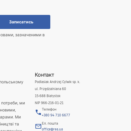
Записатись
мовами, зазначеними в
Контакт
 польському
Podlasiak Andrzej Cylwik sp. k.
ul. Przędzalniana 60
15-688 Białystok
і потреби, ми
NIP 966-216-01-21
Телефон
новими,
+380 94 710 6677
варами. Ми
Ел. пошта
бництві та
office@rea.ua