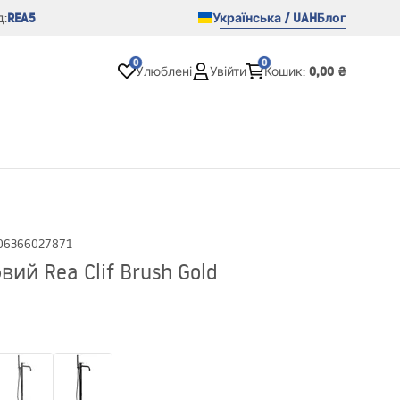
REA5
Українська / UAH
Блог
:
0
0
0,00 ₴
Улюблені
Увійти
Кошик
:
06366027871
ий Rea Clif Brush Gold