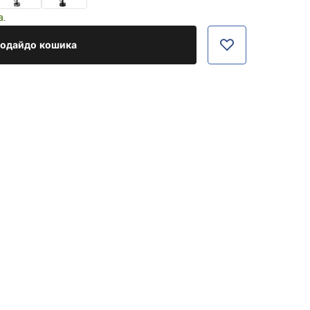
а.
одайдо кошика