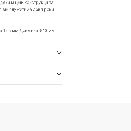
дяки міцній конструкції та
 він служитиме довгі роки,
ьба 15,5 мм Довжина: 840 мм
й
лото
gnacja
nacja.pdf
а сталь, Латунь