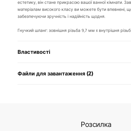
естетику, він стане прикрасою вашої ванної кімнати. Зав
матеріалам високого класу ви можете бути впевнені, що
забезпечуючи зручність і надійність щодня.
Гнучкий шланг: зовнішня різьба 9,7 мм x внутрішня різ
Властивості
Тип змішувача
для ванни
Файли для завантаження (2)
Спосіб монтажу
Підлогови
Колір
матове зо
Умови гарантії
Тип виливу
Фіксована
Pielę
Warranty_Terms_and_Conditions_
Pieleg
Матеріал
нержавіюч
Faucets_-_5.pdf
Діапазон виливу
210
мм
Розсилка
Висота
995
мм