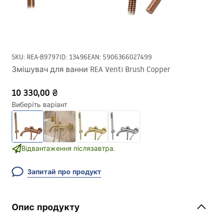
SKU
:
REA-B9797
ID
:
13496
EAN
:
5906366027499
Змішувач для ванни REA Venti Brush Copper
10 330,00 ₴
Виберіть варіант
Відвантаження післязавтра.
Запитай про продукт
Опис продукту