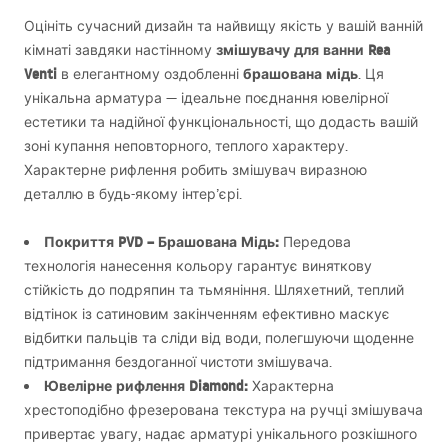
Оцініть сучасний дизайн та найвищу якість у вашій ванній
змішувачу для ванни Rea
кімнаті завдяки настінному
Venti
брашована мідь
в елегантному оздобленні
. Ця
унікальна арматура — ідеальне поєднання ювелірної
естетики та надійної функціональності, що додасть вашій
зоні купання неповторного, теплого характеру.
Характерне рифлення робить змішувач виразною
деталлю в будь-якому інтер’єрі.
Покриття
PVD
– Брашована Мідь:
Передова
технологія нанесення кольору гарантує виняткову
стійкість до подряпин та тьмяніння. Шляхетний, теплий
відтінок із сатиновим закінченням ефективно маскує
відбитки пальців та сліди від води, полегшуючи щоденне
підтримання бездоганної чистоти змішувача.
Ювелірне рифлення Diamond:
Характерна
хрестоподібно фрезерована текстура на ручці змішувача
привертає увагу, надає арматурі унікального розкішного