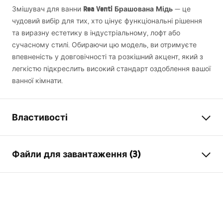
Rea Venti Брашована Мідь
Змішувач для ванни
— це
чудовий вибір для тих, хто цінує функціональні рішення
та виразну естетику в індустріальному, лофт або
сучасному стилі. Обираючи цю модель, ви отримуєте
впевненість у довговічності та розкішний акцент, який з
легкістю підкреслить високий стандарт оздоблення вашої
ванної кімнати.
Властивості
Тип змішувача
для ванни
Файли для завантаження (3)
Спосіб монтажу
Настінний
Колір
матова мідь
Інструкція з монтажу
Тип виливу
Фіксована
Faucet.pdf
Матеріал
Латунь , ABS