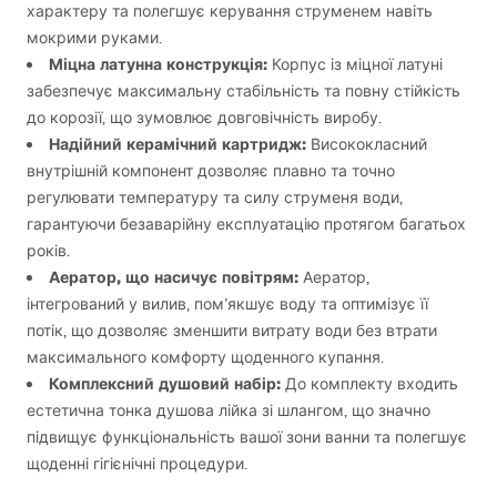
характеру та полегшує керування струменем навіть
мокрими руками.
Міцна латунна конструкція:
Корпус із міцної латуні
забезпечує максимальну стабільність та повну стійкість
до корозії, що зумовлює довговічність виробу.
Надійний керамічний картридж:
Висококласний
внутрішній компонент дозволяє плавно та точно
регулювати температуру та силу струменя води,
гарантуючи безаварійну експлуатацію протягом багатьох
років.
Аератор, що насичує повітрям:
Аератор,
інтегрований у вилив, пом’якшує воду та оптимізує її
потік, що дозволяє зменшити витрату води без втрати
максимального комфорту щоденного купання.
Комплексний душовий набір:
До комплекту входить
естетична тонка душова лійка зі шлангом, що значно
підвищує функціональність вашої зони ванни та полегшує
щоденні гігієнічні процедури.