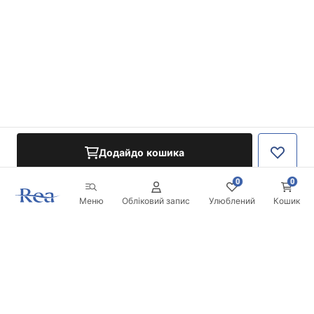
Додайдо кошика
0
0
Меню
Обліковий запис
Улюблений
Кошик
Розсилка
Будьте в курсі новинок та акцій!