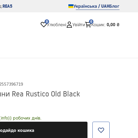
REA5
Українська / UAH
Блог
:
0
0
0,00 ₴
Улюблені
Увійти
Кошик
:
2557396719
и Rea Rustico Old Black
nfo}} робочих днів.
одайдо кошика