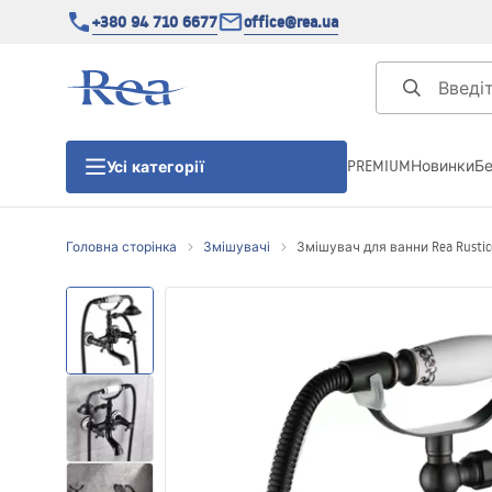
+380 94 710 6677
office@rea.ua
PREMIUM
Новинки
Б
Усі категорії
Головна сторінка
Змішувачі
Змішувач для ванни Rea Rustico
Душові кабіни
Душові двері
Душові піддони
Душові лінійні зливи