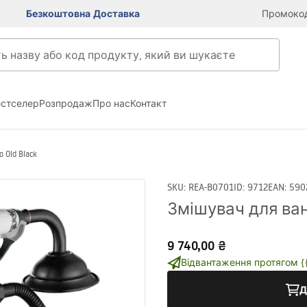
Безкоштовна Доставка
Промокод
естселер
Розпродаж
Про нас
Контакт
 Old Black
SKU
:
REA-B0701
ID
:
9712
EAN
:
590
Змішувач для ванн
9 740,00 ₴
Відвантаження протягом {{i
Д