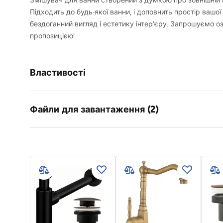
Змішувач для ванни створений з думкою про зовнішній в
Підходить до будь-якої ванни, і доповнить простір вашої
бездоганний вигляд і естетику інтер’єру. Запрошуємо 
пропозицією!
Властивості
Тип змішувача
для ванни
Файли для завантаження (2)
Спосіб монтажу
Настінний
Колір
чорний
Умов
Тип виливу
Рухома
Інструкція з монтажу
Warra
Faucet.pdf
Матеріал
Латунь
Faucet
Діапазон виливу
150
мм
Висота
245
мм
Технологія нанесення покриття
Electroplati