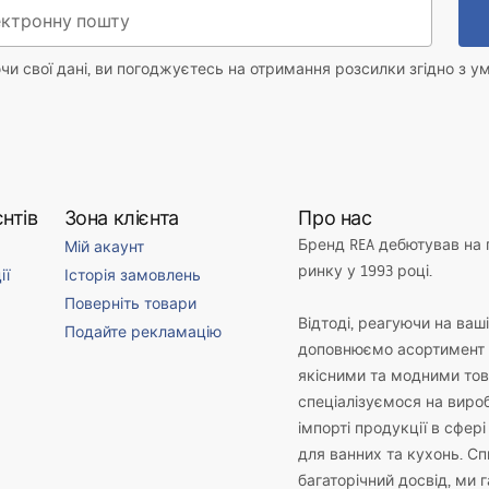
и свої дані, ви погоджуєтесь на отримання розсилки згідно з у
нтів
Зона клієнта
Про нас
Бренд REA дебютував на
Мій акаунт
ринку у 1993 році.
ії
Історія замовлень
Поверніть товари
Відтоді, реагуючи на ваш
Подайте рекламацію
доповнюємо асортимент 
якісними та модними то
спеціалізуємося на виро
імпорті продукції в сфері
для ванних та кухонь. С
багаторічний досвід, ми 