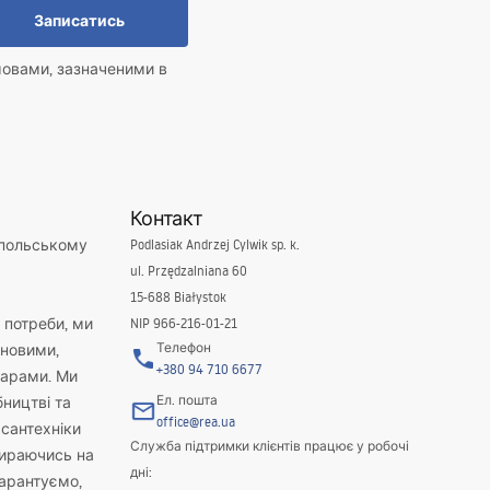
Записатись
мовами, зазначеними в
Контакт
 польському
Podlasiak Andrzej Cylwik sp. k.
ul. Przędzalniana 60
15-688 Białystok
і потреби, ми
NIP 966-216-01-21
Телефон
новими,
+380 94 710 6677
варами. Ми
Ел. пошта
бництві та
office@rea.ua
 сантехніки
Служба підтримки клієнтів працює у робочі
пираючись на
дні:
гарантуємо,