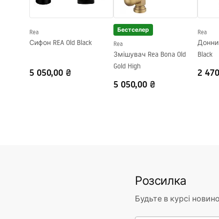
Діаметр підключення
1/2 дюйма
Відстань між підключеннями води
150
мм
Бестселер
Rea
Rea
Гарантія
5 років
Сифон REA Old Black
Донний
Rea
Змішувач Rea Bona Old
Black
Gold High
5 050,00 ₴
2 470
5 050,00 ₴
Розсилка
Будьте в курсі новино