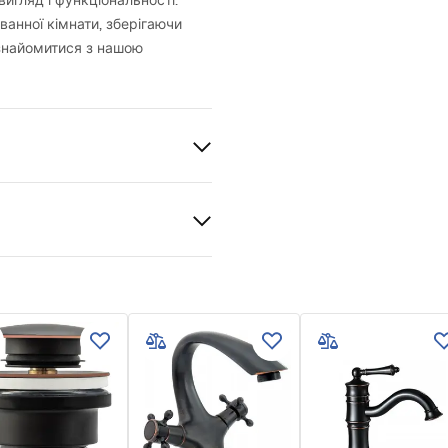
игляд і функціональності.
 ванної кімнати, зберігаючи
ознайомитися з нашою
и гарантії
nty_Terms_and_Conditions_
s_-_5.pdf
ng