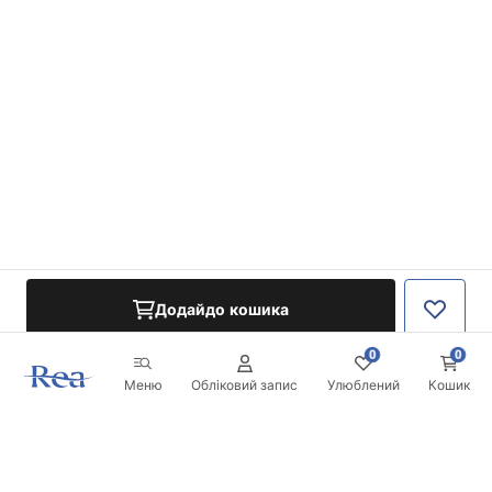
Додайдо кошика
0
0
Меню
Обліковий запис
Улюблений
Кошик
Розсилка