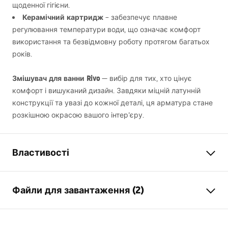
щоденної гігієни.
Керамічний картридж
– забезпечує плавне
регулювання температури води, що означає комфорт
використання та безвідмовну роботу протягом багатьох
років.
Змішувач для ванни Rivo
— вибір для тих, хто цінує
комфорт і вишуканий дизайн. Завдяки міцній латунній
конструкції та увазі до кожної деталі, ця арматура стане
розкішною окрасою вашого інтер’єру.
Властивості
Тип змішувача
для ванни
Файли для завантаження (2)
Спосіб монтажу
Настінний
Колір
матова мідь
Інструкція з монтажу