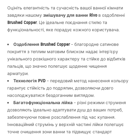
Оцініть елегантність та сучасність вашої ванної кімнати
змішувачу для ванни Rivo
завдяки нашому
в оздобленні
Brushed Copper
. Це ідеальне поєднання стилю та
функціональності, яке порадує кожного користувача.
Оздоблення Brushed Copper
– благородне сатинове
покриття з теплим матовим блиском надає інтер’єру
унікального розкішного характеру та стійке до відбитків
пальців, що значно полегшує щоденне чищення
арматури.
Технологія
PVD
– передовий метод нанесення кольору
гарантує стійкість до подряпин, дозволяючи довго
насолоджуватися бездоганним виглядом.
Багатофункціональна лійка
– різні режими струменя
дозволяють ідеально адаптувати душ до ваших потреб,
забезпечуючи повне розслаблення під час купання.
Інноваційний струмінь у верхній частині лійки полегшує
точне очищення зони ванни та підвищує стандарт