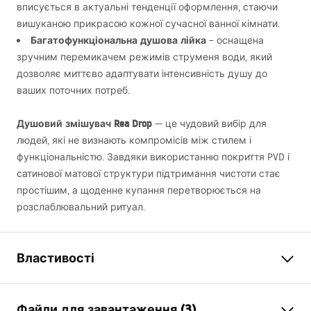
вписується в актуальні тенденції оформлення, стаючи
вишуканою прикрасою кожної сучасної ванної кімнати.
Багатофункціональна душова лійка
– оснащена
зручним перемикачем режимів струменя води, який
дозволяє миттєво адаптувати інтенсивність душу до
ваших поточних потреб.
Душовий змішувач Rea Drop
— це чудовий вибір для
людей, які не визнають компромісів між стилем і
функціональністю. Завдяки використанню покриття
PVD
і
сатинової матової структури підтримання чистоти стає
простішим, а щоденне купання перетворюється на
розслаблювальний ритуал.
Властивості
Тип змішувача
для душу
Файли для завантаження (3)