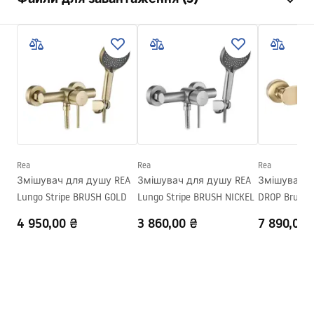
Спосіб монтажу
Настінний
Колір
матове золото
Інструкція з монтажу
Матеріал
Латунь , ABS
Faucet.pdf
Висота
115
мм
Технологія нанесення
PVD
Pielęgnacja
покриття
Pielęgnacja.pdf
Діаметр підключення
1/2 дюйма
Відстань між
150
мм
Rea
Rea
Rea
Умови гарантії
підключеннями води
Змішувач для душу REA
Змішувач для душу REA
Змішувач д
Warranty_Terms_and_Conditions_Faucets_-_5.pdf
Гарантія
5 років
Lungo Stripe BRUSH GOLD
Lungo Stripe BRUSH NICKEL
DROP Brush 
4 950,00 ₴
3 860,00 ₴
7 890,00 