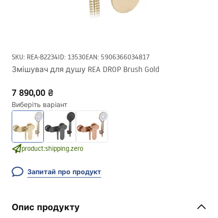
SKU
:
REA-B2234
ID
:
13530
EAN
:
5906366034817
Змішувач для душу REA DROP Brush Gold
7 890,00 ₴
Виберіть варіант
product:shipping.zero
Запитай про продукт
Опис продукту