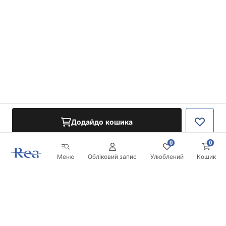
Додайдо кошика
0
0
Меню
Обліковий запис
Улюблений
Кошик
Розсилка
Будьте в курсі новинок та акцій!