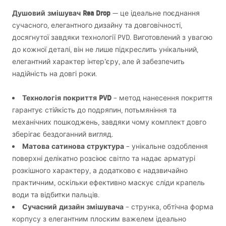
Душовий змішувач Rea Drop
— це ідеальне поєднання
сучасного, елегантного дизайну та довговічності,
досягнутої завдяки технології
PVD
. Виготовлений з увагою
до кожної деталі, він не лише підкреслить унікальний,
елегантний характер інтер’єру, але й забезпечить
надійність на довгі роки.
Технологія покриття
PVD
– метод нанесення покриття
гарантує стійкість до подряпин, потьмяніння та
механічних пошкоджень, завдяки чому комплект довго
зберігає бездоганний вигляд.
Матова сатинова структура
– унікальне оздоблення
поверхні делікатно розсіює світло та надає арматурі
розкішного характеру, а додатково є надзвичайно
практичним, оскільки ефективно маскує сліди крапель
води та відбитки пальців.
Сучасний дизайн змішувача
– струнка, обтічна форма
корпусу з елегантним плоским важелем ідеально