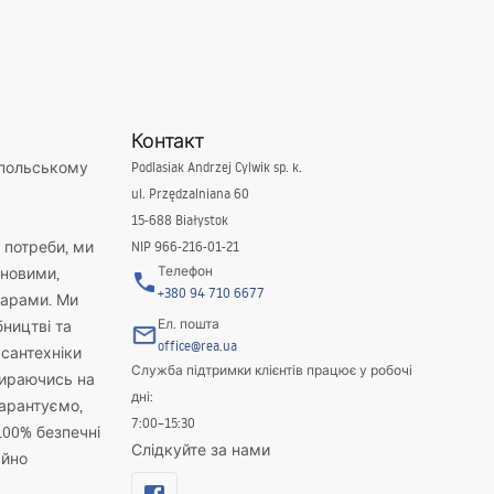
Контакт
 польському
Podlasiak Andrzej Cylwik sp. k.
ul. Przędzalniana 60
15-688 Białystok
і потреби, ми
NIP 966-216-01-21
Телефон
новими,
+380 94 710 6677
варами. Ми
Ел. пошта
бництві та
office@rea.ua
 сантехніки
Служба підтримки клієнтів працює у робочі
пираючись на
дні:
гарантуємо,
7:00–15:30
100% безпечні
Слідкуйте за нами
айно