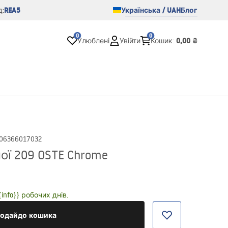
REA5
Українська / UAH
Блог
:
0
0
0,00 ₴
Улюблені
Увійти
Кошик
:
06366017032
ої 209 OSTE Chrome
nfo}} робочих днів.
одайдо кошика