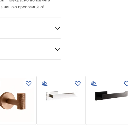
ок і прекрасно доповнять
 з нашою пропозицією!
ваний