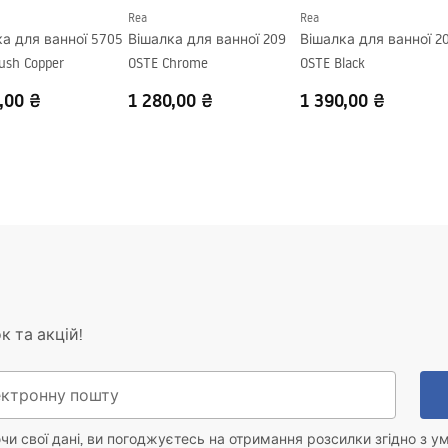
Rea
Rea
а для ванної 5705
Вішалка для ванної 209
Вішалка для ванної 2
rush Copper
OSTE Chrome
OSTE Black
,00 ₴
1 280,00 ₴
1 390,00 ₴
к та акцій!
и свої дані, ви погоджуєтесь на отримання розсилки згідно з у