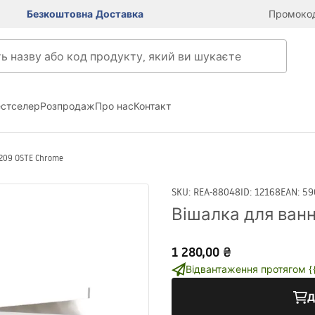
Безкоштовна Доставка
Промокод
естселер
Розпродаж
Про нас
Контакт
209 OSTE Chrome
SKU
:
REA-88048
ID
:
12168
EAN
:
59
Вішалка для ванн
1 280,00 ₴
Відвантаження протягом {{i
Д