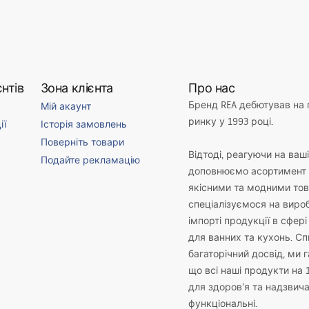
нтів
Зона клієнта
Про нас
Бренд REA дебютував на
Мій акаунт
ринку у 1993 році.
ії
Історія замовлень
Поверніть товари
Відтоді, реагуючи на ваш
Подайте рекламацію
доповнюємо асортимент 
якісними та модними то
спеціалізуємося на виро
імпорті продукції в сфері
для ванних та кухонь. С
багаторічний досвід, ми 
що всі наші продукти на 
для здоров’я та надзвич
функціональні.