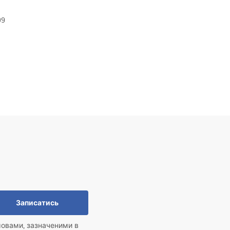
09
Записатись
мовами, зазначеними в