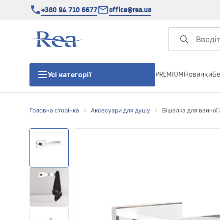
+380 94 710 6677
office@rea.ua
PREMIUM
Новинки
Б
Усі категорії
Головна сторінка
Аксесуари для душу
Вішалка для ванної 
Душові кабіни
Душові двері
Душові піддони
Душові лінійні зливи