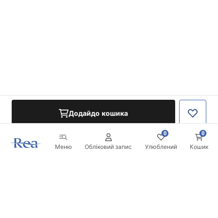
Додайдо кошика
0
0
Меню
Обліковий запис
Улюблений
Кошик
Розсилка
Будьте в курсі новинок та акцій!