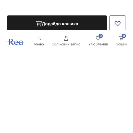
Додайдо кошика
0
0
Меню
Обліковий запис
Улюблений
Кошик
Розсилка
Будьте в курсі новинок та акцій!
Записатись
Вводячи та підтверджуючи свої дані, ви погоджуєтесь на