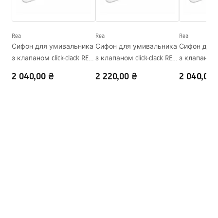
Висота
135
мм
Warranty_Terms_and_Conditions_Basins_-_5.pdf
Глибина
100
мм
Форма
Прямокутний
Rea
Rea
Rea
Сифон для умивальника
Сифон для умивальника
Сифон для 
Отвір на змішувач
Ні
з клапаном click-clack REA
з клапаном click-clack REA
з клапаном c
Переливний отвір
Ні
Flow Gold
Flow Brush Gold
Flow Black
2 040,00 ₴
2 220,00 ₴
2 040,00 