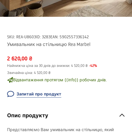
SKU
:
REA-U8603
ID
:
3283
EAN
:
5902557336142
Умивальник на стільницю Rea Marbel
2 620,00 ₴
-
42
%
Найнижча ціна за 30 днів до знижки:
4 520,00 ₴
Звичайна ціна
:
4 520,00 ₴
Відвантаження протягом {{info}} робочих днів.
Запитай про продукт
Опис продукту
Представляємо Вам умивальник на стільницю, який