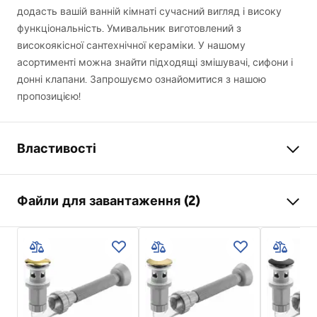
додасть вашій ванній кімнаті сучасний вигляд і високу
функціональність. Умивальник виготовлений з
високоякісної сантехнічної кераміки. У нашому
асортименті можна знайти підходящі змішувачі, сифони і
донні клапани. Запрошуємо ознайомитися з нашою
пропозицією!
Властивості
Спосіб монтажу
Накладний
Файли для завантаження (2)
Матеріал
Санітарна кераміка
Колір
Білий , Білий/Чорний
Інструкція з монтажу
Оздоблення
Глянцевий
Basin.pdf
Довжина
465
мм
Ширина
330
мм
Умови гарантії