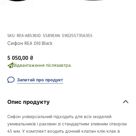
SKU
:
REA-A8536
ID
:
5589
EAN
:
5902557356355
Сифон REA Old Black
5 050,00 ₴
Відвантаження післязавтра.
Запитай про продукт
Опис продукту
Сифон універсальний підходить для всіх моделей
умивальників і раковин зі стандартним зливним отвором
45 мм. У комплект входить донний клапан клік-клак в