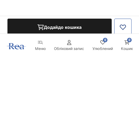
Додайдо кошика
0
0
Меню
Обліковий запис
Улюблений
Кошик
Розсилка
Будьте в курсі новинок та акцій!
Записатись