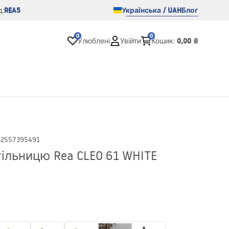
REA5
Українська / UAH
Блог
:
0
0
0,00 ₴
Улюблені
Увійти
Кошик
:
02557395491
ільницю Rea CLEO 61 WHITE