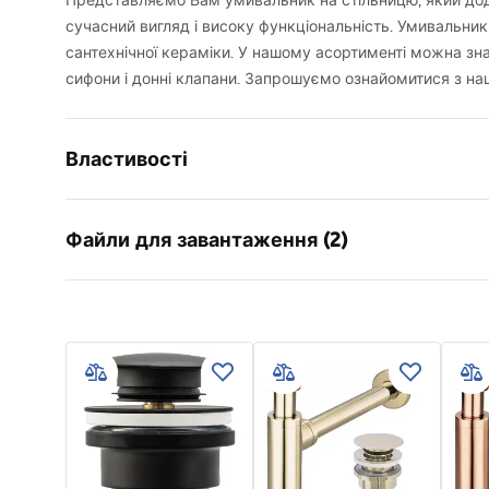
Представляємо Вам умивальник на стільницю, який дода
сучасний вигляд і високу функціональність. Умивальник
сантехнічної кераміки. У нашому асортименті можна зна
сифони і донні клапани. Запрошуємо ознайомитися з на
Властивості
Спосіб монтажу
Накладни
Файли для завантаження (2)
Матеріал
Санітарна
Колір
Білий
Умов
Оздоблення
Матовий
Інструкція з монтажу
Warra
Basin.pdf
Довжина
605
мм
Basins
Ширина
410
мм
Висота
140
мм
Глибина
120
мм