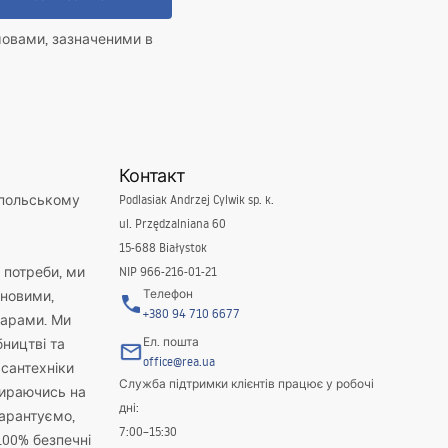
мовами, зазначеними в
Контакт
 польському
Podlasiak Andrzej Cylwik sp. k.
ul. Przędzalniana 60
15-688 Białystok
і потреби, ми
NIP 966-216-01-21
Телефон
новими,
+380 94 710 6677
варами. Ми
Ел. пошта
бництві та
office@rea.ua
 сантехніки
Служба підтримки клієнтів працює у робочі
пираючись на
дні:
гарантуємо,
7:00–15:30
100% безпечні