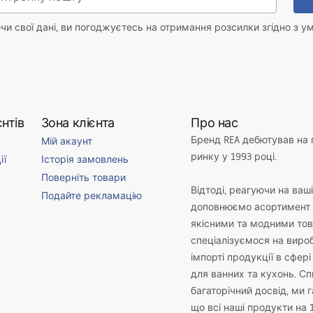
и свої дані, ви погоджуєтесь на отримання розсилки згідно з у
нтів
Зона клієнта
Про нас
Бренд REA дебютував на
Мій акаунт
ринку у 1993 році.
ії
Історія замовлень
Поверніть товари
Відтоді, реагуючи на ваш
Подайте рекламацію
доповнюємо асортимент 
якісними та модними то
спеціалізуємося на виро
імпорті продукції в сфері
для ванних та кухонь. С
багаторічний досвід, ми 
що всі наші продукти на 