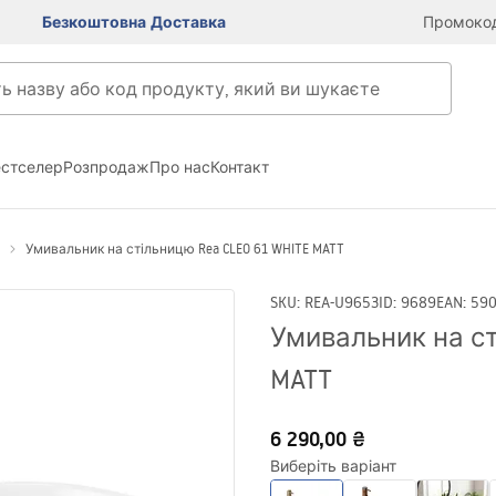
Безкоштовна Доставка
Промокод
естселер
Розпродаж
Про нас
Контакт
Умивальник на стільницю Rea CLEO 61 WHITE MATT
SKU
:
REA-U9653
ID
:
9689
EAN
:
59
Умивальник на ст
MATT
6 290,00 ₴
Виберіть варіант