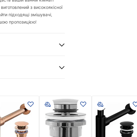
сть вашій ванній кімнаті
 виготовлений з високоякісної
йти підходящі змішувачі,
шою пропозицією!
й
 кераміка
и гарантії
nty_Terms_and_Conditions_
_-_5.pdf