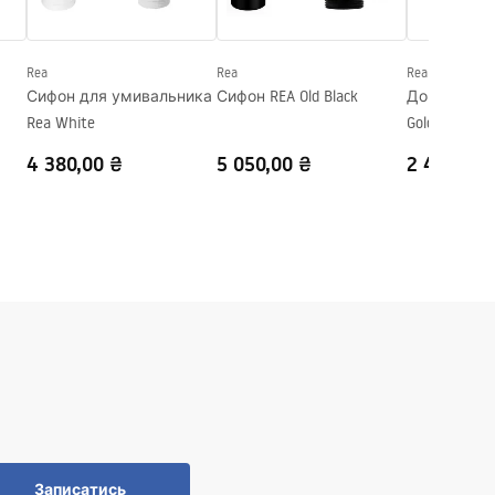
Rea
Rea
Rea
Сифон для умивальника
Сифон REA Old Black
Донний клапан Re
Rea White
Gold
4 380,00 ₴
5 050,00 ₴
2 470,00 
Записатись