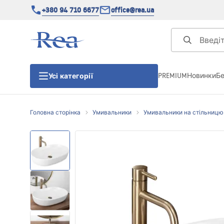
+380 94 710 6677
office@rea.ua
PREMIUM
Новинки
Б
Усі категорії
Головна сторінка
Умивальники
Умивальники на стільницю
Душові кабіни
Душові двері
Душові піддони
Душові лінійні зливи