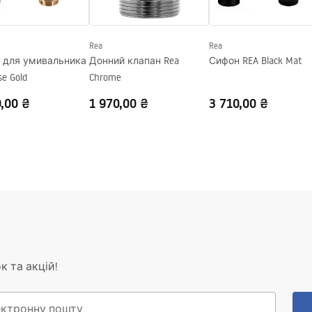
Rea
Rea
 для умивальника
Донний клапан Rea
Сифон REA Black Mat
se Gold
Chrome
,00 ₴
1 970,00 ₴
3 710,00 ₴
к та акцій!