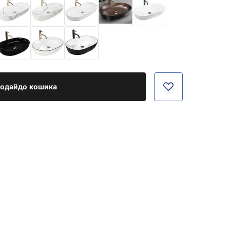
одайдо кошика