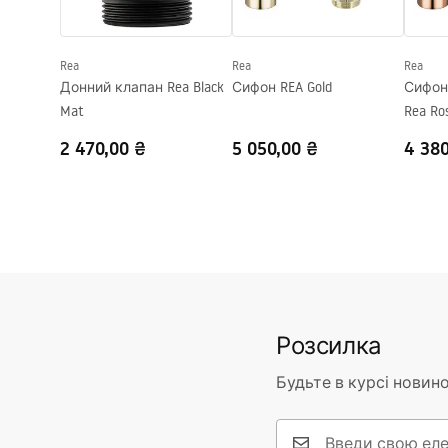
Форма
Овальний
Отвір на змішувач
Ні
Rea
Rea
Rea
Переливний отвір
Ні
Донний клапан Rea Black
Сифон REA Gold
Сифон
Mat
Rea Ro
2 470,00 ₴
5 050,00 ₴
4 380
Розсилка
Будьте в курсі новино