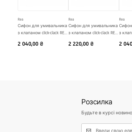
Форма
Прямокут
Отвір на змішувач
Ні
Rea
Rea
Rea
Переливний отвір
Ні
Сифон для умивальника
Сифон для умивальника
Сифон
з клапаном click-clack REA
з клапаном click-clack REA
з клап
Flow Gold
Flow Brush Gold
Flow Bl
2 040,00 ₴
2 220,00 ₴
2 040
Розсилка
Будьте в курсі новино