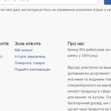
и свої дані, ви погоджуєтесь на отримання розсилки згідно з у
нтів
Зона клієнта
Про нас
Бренд REA дебютував на
Мій акаунт
ринку у 1993 році.
ії
Історія замовлень
Поверніть товари
Відтоді, реагуючи на ваш
Подайте рекламацію
доповнюємо асортимент 
якісними та модними то
спеціалізуємося на виро
імпорті продукції в сфері
для ванних та кухонь. С
багаторічний досвід, ми 
що всі наші продукти на 