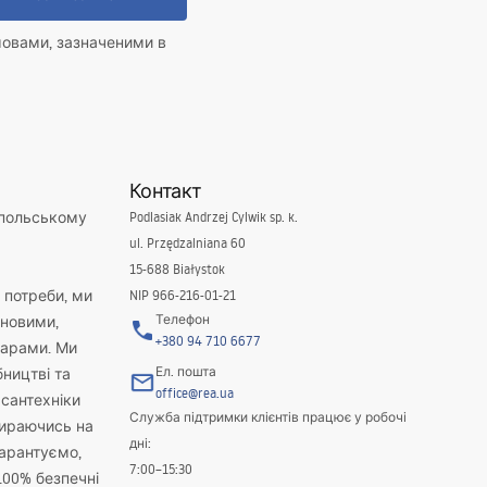
мовами, зазначеними в
Контакт
 польському
Podlasiak Andrzej Cylwik sp. k.
ul. Przędzalniana 60
15-688 Białystok
і потреби, ми
NIP 966-216-01-21
Телефон
новими,
+380 94 710 6677
варами. Ми
Ел. пошта
бництві та
office@rea.ua
 сантехніки
Служба підтримки клієнтів працює у робочі
пираючись на
дні:
гарантуємо,
7:00–15:30
100% безпечні