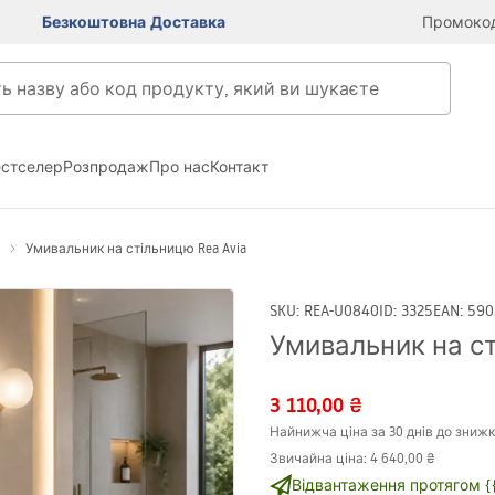
Безкоштовна Доставка
Промокод
естселер
Розпродаж
Про нас
Контакт
Умивальник на стільницю Rea Avia
SKU
:
REA-U0840
ID
:
3325
EAN
:
590
Умивальник на ст
3 110,00 ₴
Найнижча ціна за 30 днів до знижк
Звичайна ціна
:
4 640,00 ₴
Відвантаження протягом {{i