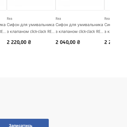
Rea
Rea
Rea
ика
Сифон для умивальника
Сифон для умивальника
Сифон для 
REA
з клапаном click-clack REA
з клапаном click-clack REA
з клапаном c
Flow Brush Copper
Flow White
Flow Chrome
2 220,00 ₴
2 040,00 ₴
2 260,00 
Записатись