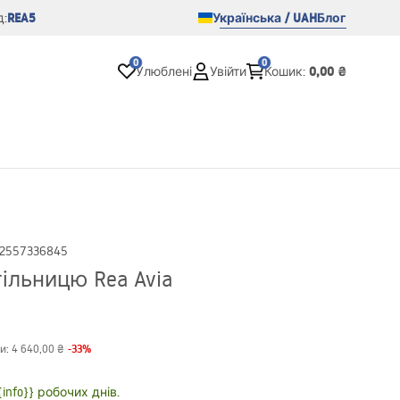
REA5
Українська / UAH
Блог
:
0
0
0,00 ₴
Улюблені
Увійти
Кошик
:
2557336845
ільницю Rea Avia
-
33
%
и:
4 640,00 ₴
nfo}} робочих днів.