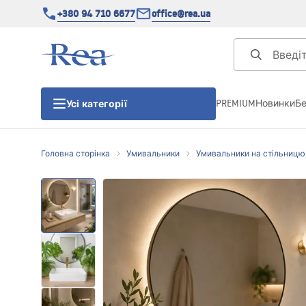
+380 94 710 6677
office@rea.ua
PREMIUM
Новинки
Б
Усі категорії
Головна сторінка
Умивальники
Умивальники на стільницю
Душові кабіни
Душові двері
Душові піддони
Душові лінійні зливи