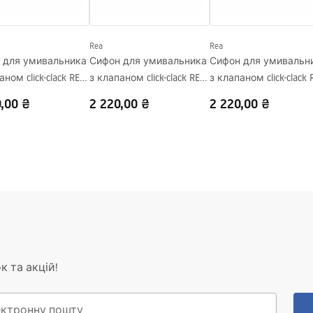
ний
Rea
Rea
 для умивальника
Сифон для умивальника
Сифон для умивальн
аном click-clack REA
з клапаном click-clack REA
з клапаном click-clack 
ack
Flow Brush Nickel
Flow Titan
,00 ₴
2 220,00 ₴
2 220,00 ₴
к та акцій!