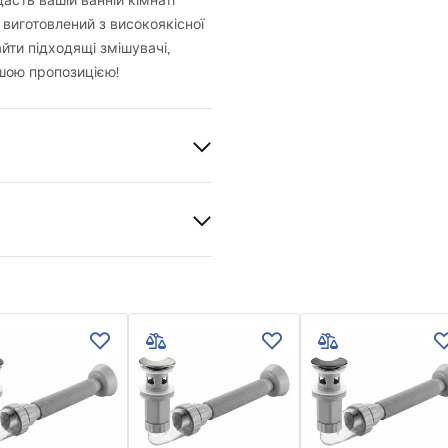
сть вашій ванній кімнаті
 виготовлений з високоякісної
йти підходящі змішувачі,
шою пропозицією!
й
 кераміка
и гарантії
й
nty_Terms_and_Conditions_
_-_5.pdf