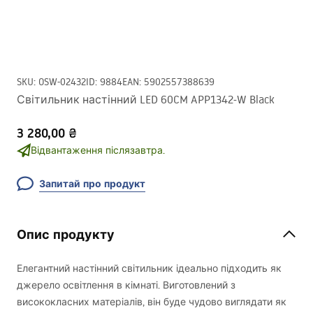
SKU
:
OSW-02432
ID
:
9884
EAN
:
5902557388639
Світильник настінний LED 60CM APP1342-W Black
3 280,00 ₴
Відвантаження післязавтра.
Запитай про продукт
Опис продукту
Елегантний настінний світильник ідеально підходить як
джерело освітлення в кімнаті. Виготовлений з
висококласних матеріалів, він буде чудово виглядати як