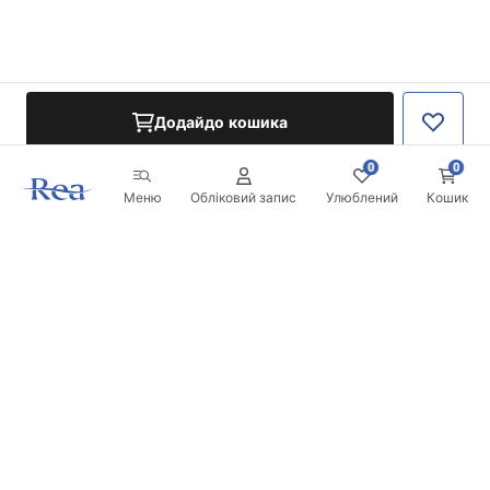
Додайдо кошика
0
0
Меню
Обліковий запис
Улюблений
Кошик
Розсилка
Будьте в курсі новинок та акцій!
Записатись