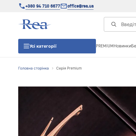
+380 94 710 6677
office@rea.ua
PREMIUM
Новинки
Б
Усі категорії
Головна сторінка
Серія Premium
Душові кабіни
Душові двері
Душові піддони
Душові лінійні зливи