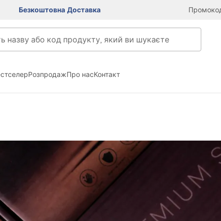
Безкоштовна Доставка
Промокод
естселер
Розпродаж
Про нас
Контакт