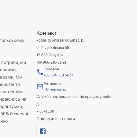
Контакт
 польському
Podlasiak Andrzej Cylwik sp. k.
ul. Przędzalniana 60
15-688 Białystok
і потреби, ми
NIP 966-216-01-21
Телефон
новими,
+380 94 710 6677
варами. Ми
Ел. пошта
бництві та
office@rea.ua
 сантехніки
Служба підтримки клієнтів працює у робочі
пираючись на
дні:
гарантуємо,
7:00–15:30
100% безпечні
Слідкуйте за нами
айно