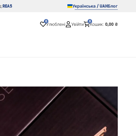
REA5
Українська / UAH
Блог
:
0
0
0,00 ₴
Улюблені
Увійти
Кошик
: