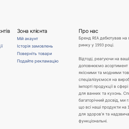
нтів
Зона клієнта
Про нас
Бренд REA дебютував на
Мій акаунт
ринку у 1993 році.
ії
Історія замовлень
Поверніть товари
Відтоді, реагуючи на ваш
Подайте рекламацію
доповнюємо асортимент 
якісними та модними то
спеціалізуємося на виро
імпорті продукції в сфері
для ванних та кухонь. С
багаторічний досвід, ми 
що всі наші продукти на 
для здоров’я та надзвич
функціональні.