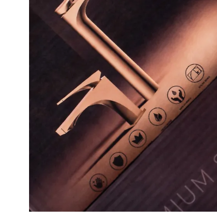
Унітаз і біде
Умивальники
Ванни та душові шторки
Змішувачі
Душові гарнітури
Кухня
Аксесуари та меблі для
ванної