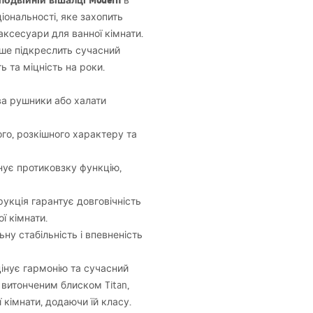
подвійній вішалці Modern
в
іональності, яке захопить
аксесуари для ванної кімнати.
ише підкреслить сучасний
ь та міцність на роки.
ва рушники або халати
ого, розкішного характеру та
нує протиковзку функцію,
укція гарантує довговічність
ї кімнати.
у стабільність і впевненість
цінує гармонію та сучасний
з витонченим блиском Titan,
кімнати, додаючи їй класу.