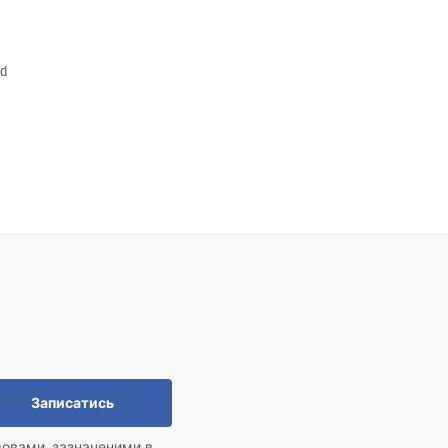
ld
Записатись
мовами, зазначеними в