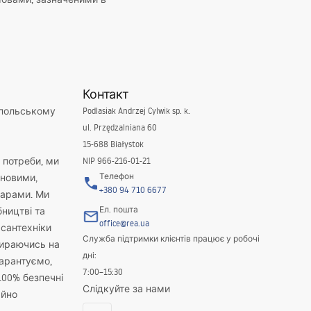
Контакт
 польському
Podlasiak Andrzej Cylwik sp. k.
ul. Przędzalniana 60
15-688 Białystok
і потреби, ми
NIP 966-216-01-21
Телефон
новими,
+380 94 710 6677
варами. Ми
Ел. пошта
бництві та
office@rea.ua
 сантехніки
Служба підтримки клієнтів працює у робочі
пираючись на
дні:
гарантуємо,
7:00–15:30
100% безпечні
Слідкуйте за нами
айно