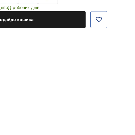
nfo}} робочих днів.
одайдо кошика