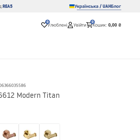
REA5
Українська / UAH
Блог
:
0
0
0,00 ₴
Улюблені
Увійти
Кошик
:
06366035586
612 Modern Titan