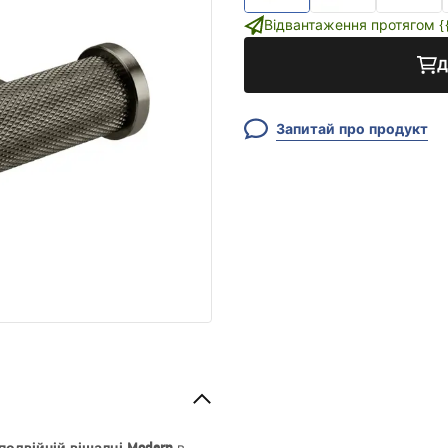
Відвантаження протягом {{i
Д
Запитай про продукт