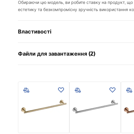
Обираючи цю модель, ви робите ставку на продукт, що 
естетику та безкомпромісну зручність використання ко
Властивості
Колір
Титан
Файли для завантаження (2)
Матеріал
Метал
Спосіб монтажу
Прикручу
Інформація про безпеку
Умов
Ширина
65
мм
WARUNKI_BEZPIECZENSTWA_AKCE
Warra
Висота
50
мм
SORIA_LAZIENKOWE.pdf
Access
Глибина
70
мм
Серія
Modern
Гарантія
24 місяці