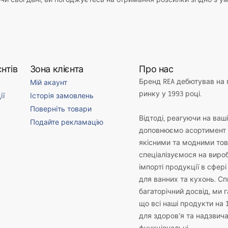
нтів
Зона клієнта
Про нас
Бренд REA дебютував на
Мій акаунт
ринку у 1993 році.
ії
Історія замовлень
Поверніть товари
Відтоді, реагуючи на ваш
Подайте рекламацію
доповнюємо асортимент 
якісними та модними то
спеціалізуємося на виро
імпорті продукції в сфері
для ванних та кухонь. С
багаторічний досвід, ми 
що всі наші продукти на 
для здоров’я та надзвич