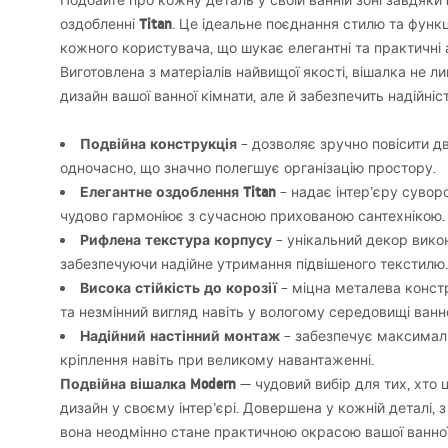
Подбайте про кожну деталь у своїй ванній зоні завдяки
Titan
оздобленні
. Це ідеальне поєднання стилю та функц
кожного користувача, що шукає елегантні та практичні 
Виготовлена з матеріалів найвищої якості, вішалка не л
дизайн вашої ванної кімнати, але й забезпечить надійніст
Подвійна конструкція
– дозволяє зручно повісити д
одночасно, що значно полегшує організацію простору.
Елегантне оздоблення Titan
– надає інтер’єру сувор
чудово гармоніює з сучасною прихованою сантехнікою.
Рифлена текстура корпусу
– унікальний декор вико
забезпечуючи надійне утримання підвішеного текстилю.
Висока стійкість до корозії
– міцна металева констр
та незмінний вигляд навіть у вологому середовищі ванно
Надійний настінний монтаж
– забезпечує максимальн
кріплення навіть при великому навантаженні.
Подвійна вішалка Modern
— чудовий вибір для тих, хто 
дизайн у своєму інтер’єрі. Довершена у кожній деталі, 
вона неодмінно стане практичною окрасою вашої ванної 