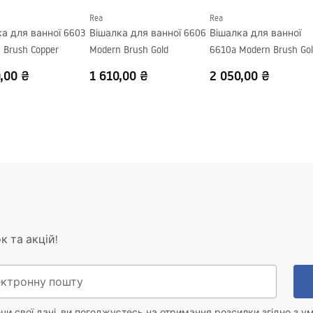
Rea
Rea
а для ванної 6603
Вішалка для ванної 6606
Вішалка для ванної
 Brush Copper
Modern Brush Gold
6610a Modern Brush Go
,00 ₴
1 610,00 ₴
2 050,00 ₴
к та акцій!
и свої дані, ви погоджуєтесь на отримання розсилки згідно з у