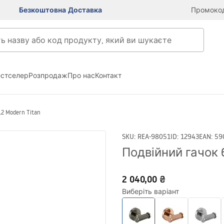
Безкоштовна Доставка
Промокод
естселер
Розпродаж
Про нас
Контакт
2 Modern Titan
SKU
:
REA-98051
ID
:
12943
EAN
:
59
Подвійний гачок 6
2 040,00 ₴
Виберіть варіант