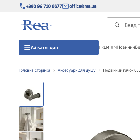
+380 94 710 6677
office@rea.ua
PREMIUM
Новинки
Б
Усі категорії
Головна сторінка
Аксесуари для душу
Подвійний гачок 661
Душові кабіни
Душові двері
Душові піддони
Душові лінійні зливи