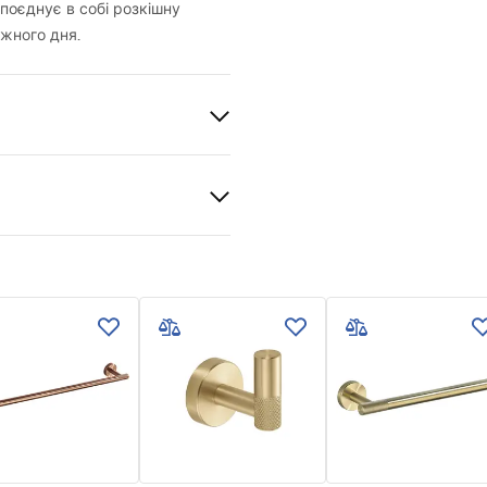
поєднує в собі розкішну
жного дня.
ваний
и гарантії
nty_Terms_and_Conditions_
ories_-_24.pdf