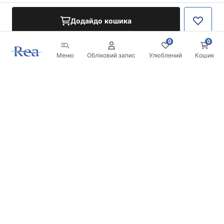
Додайдо кошика
0
0
Меню
Обліковий запис
Улюблений
Кошик
Розсилка
Будьте в курсі новинок та акцій!
Записатись
Вводячи та підтверджуючи свої дані, ви погоджуєтесь на
отримання розсилки згідно з умовами, зазначеними в