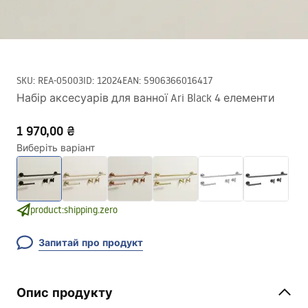
SKU
:
REA-05003
ID
:
12024
EAN
:
5906366016417
Набір аксесуарів для ванної Ari Black 4 елементи
1 970,00 ₴
Виберіть варіант
product:shipping.zero
Запитай про продукт
Опис продукту