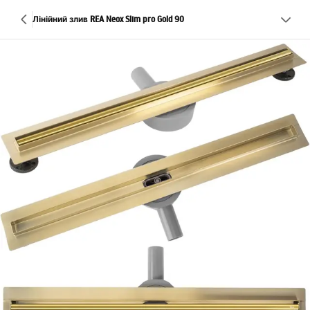
Лінійний злив REA Neox Slim pro Gold 90