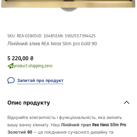
SKU
:
REA-G5805
ID
:
10485
EAN
:
5902557394425
Лінійний злив REA Neox Slim pro Gold 90
5 220,00 ₴
product:shipping.zero
Запитай про продукт
Опис продукту
Відкрийте елегантність і функціональність, яка змінить
Лінійний трап Rea Neox Slim Pro
вашу ванну кімнату. Наш
Золотий 90
— це поєднання сучасного дизайну та