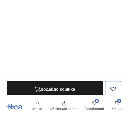
Додайдо кошика
0
0
Меню
Обліковий запис
Улюблений
Кошик