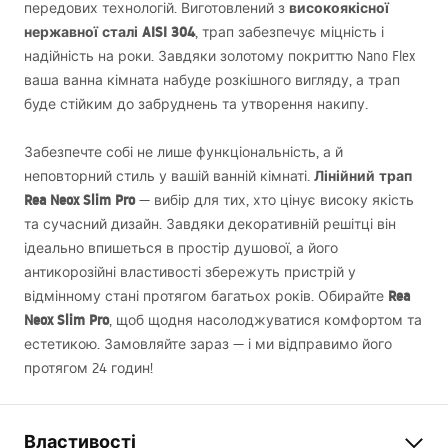
високоякісної
передових технологій. Виготовлений з
нержавної сталі
AISI
304
, трап забезпечує міцність і
надійність на роки. Завдяки золотому покриттю Nano Flex
ваша ванна кімната набуде розкішного вигляду, а трап
буде стійким до забруднень та утворення накипу.
Забезпечте собі не лише функціональність, а й
Лінійний трап
неповторний стиль у вашій ванній кімнаті.
Rea Neox Slim Pro
— вибір для тих, хто цінує високу якість
та сучасний дизайн. Завдяки декоративній решітці він
ідеально впишеться в простір душової, а його
антикорозійні властивості збережуть пристрій у
Rea
відмінному стані протягом багатьох років. Обирайте
Neox Slim Pro
, щоб щодня насолоджуватися комфортом та
естетикою. Замовляйте зараз — і ми відправимо його
протягом 24 годин!
Властивості