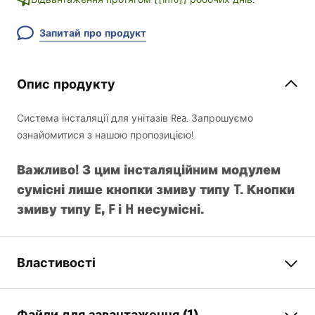
Запитай про продукт
Опис продукту
Система інсталяції для унітазів Rea. Запрошуємо
ознайомитися з нашою пропозицією!
Важливо! З цим інсталяційним модулем
сумісні лише кнопки змиву типу T. Кнопки
змиву типу E, F і H несумісні.
Властивості
Тип стійки
для унітазів WC
Файли для завантаження (1)