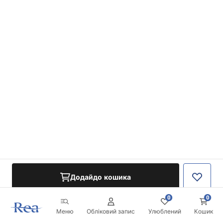
Додайдо кошика
0
0
Меню
Обліковий запис
Улюблений
Кошик