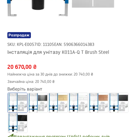
Розпродаж
SKU
:
KPL-E0057
ID
:
11105
EAN
:
5906366014383
Інсталяція для унітазу K011A-Q T Brush Steel
20 670,00 ₴
Найнижча ціна за 30 днів до знижки:
20 740,00 ₴
Звичайна ціна
:
20 740,00 ₴
Виберіть варіант
Відвантаження протягом {{info}} робочих днів.