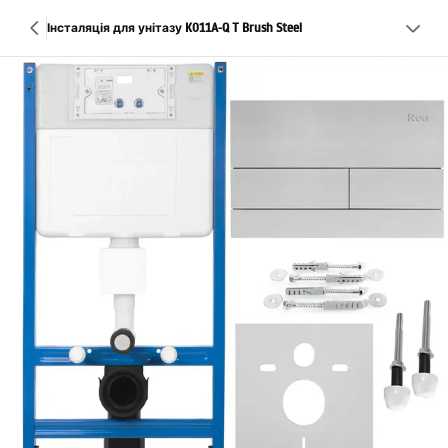
Інсталяція для унітазу K011A-Q T Brush Steel