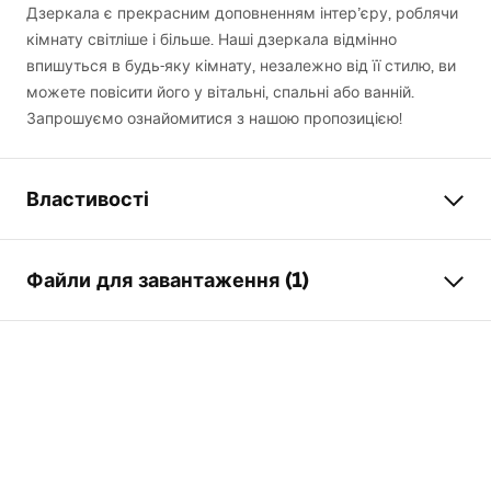
Дзеркала є прекрасним доповненням інтер’єру, роблячи
кімнату світліше і більше. Наші дзеркала відмінно
впишуться в будь-яку кімнату, незалежно від її стилю, ви
можете повісити його у вітальні, спальні або ванній.
Запрошуємо ознайомитися з нашою пропозицією!
Властивості
Висота
600
мм
Файли для завантаження (1)
Ширина
600
мм
Глибина
20
мм
manual mirror led
LED підсвітка
Так
manual mirror led.pdf
Рама
Ні
Форма
Кругле
Антизапотівання
Так