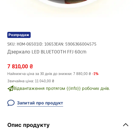
Розпродаж
SKU
:
HOM-06501
ID
:
10653
EAN
:
5906366004575
Дзеркало LED BLUETOOTH FFJ 60cm
7 810,00 ₴
-
1
%
Найнижча ціна за 30 днів до знижки:
7 880,00 ₴
Звичайна ціна
:
11 040,00 ₴
Відвантаження протягом {{info}} робочих днів.
Запитай про продукт
Опис продукту