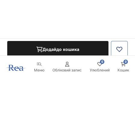
Додайдо кошика
0
0
Меню
Обліковий запис
Улюблений
Кошик
Розсилка
Будьте в курсі новинок та акцій!