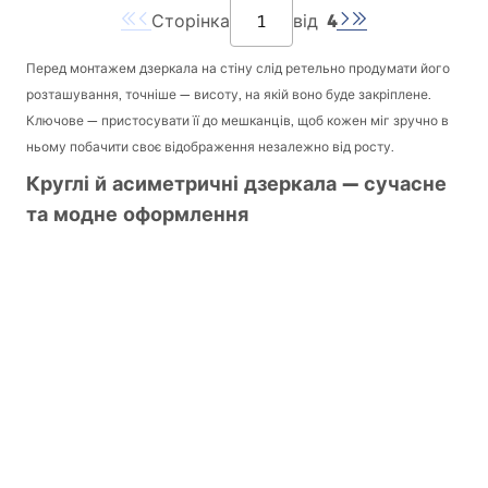
4
Сторінка
від
Перед монтажем дзеркала на стіну слід ретельно продумати його
розташування, точніше — висоту, на якій воно буде закріплене.
Ключове — пристосувати її до мешканців, щоб кожен міг зручно в
ньому побачити своє відображення незалежно від росту.
Круглі й асиметричні дзеркала — сучасне
та модне оформлення
Найбільшим попитом користуються круглі дзеркала для ванної, які
займають відносно мало місця, але при цьому виглядають дуже
ефектно. Залежно від моделі, яку ми пропонуємо в нашому
магазині, діаметр становить 50, 60 або 70 сантиметрів. Дзеркала
для ванної мають раму чорного або золотого кольору, тому,
обираючи одне з них, слід подбати про відповідне оточення
дзеркала. Важливо, щоб у ванній з’явилися елементи цього
кольору, аби створити цілісну композицію. Крім того, якщо площа
ванної це дозволяє і встановлено два умивальники, варто повісити
також два круглі дзеркала поруч один з одним.