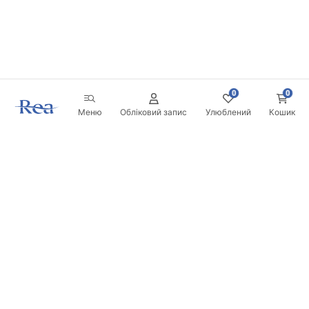
0
0
Меню
Обліковий запис
Улюблений
Кошик
Розсилка
Будьте в курсі новинок та акцій!
Записатись