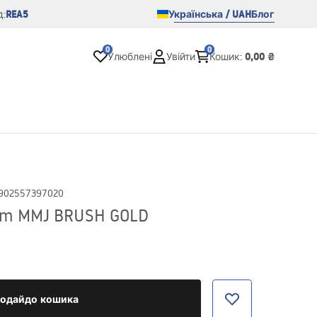
REA5
Українська / UAH
Блог
:
0
0
0,00 ₴
Улюблені
Увійти
Кошик
:
902557397020
cm MMJ BRUSH GOLD
одайдо кошика