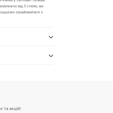
кімнату світліше і більше.
езалежно від її стилю, ви
апрошуємо ознайомитися з
лото
к та акцій!