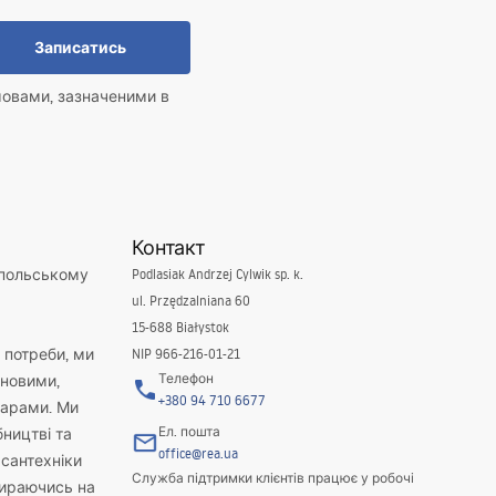
Записатись
мовами, зазначеними в
Контакт
 польському
Podlasiak Andrzej Cylwik sp. k.
ul. Przędzalniana 60
15-688 Białystok
і потреби, ми
NIP 966-216-01-21
Телефон
новими,
+380 94 710 6677
варами. Ми
Ел. пошта
бництві та
office@rea.ua
 сантехніки
Служба підтримки клієнтів працює у робочі
пираючись на