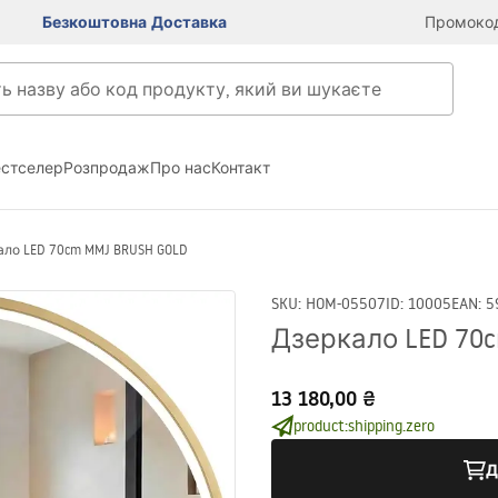
Безкоштовна Доставка
Промокод
естселер
Розпродаж
Про нас
Контакт
ало LED 70cm MMJ BRUSH GOLD
SKU
:
HOM-05507
ID
:
10005
EAN
:
5
Дзеркало LED 70
13 180,00 ₴
product:shipping.zero
Д