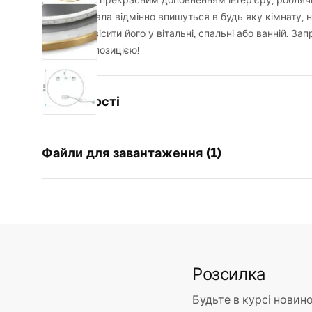
Дзеркала є прекрасним доповненням інтер’єру, роблячи 
Наші дзеркала відмінно впишуться в будь-яку кімнату, н
можете повісити його у вітальні, спальні або ванній. З
нашою пропозицією!
Властивості
Висота
700
мм
Файли для завантаження (1)
Ширина
700
мм
Глибина
20
мм
manual mirror led
LED підсвітка
Так
manual mirror led.pdf
Рама
Так
Колір рами
матове зо
Розсилка
Матеріал рами
алюміній
Форма
Кругле
Будьте в курсі новино