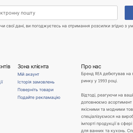
и свої дані, ви погоджуєтесь на отримання розсилки згідно з у
нтів
Зона клієнта
Про нас
Бренд REA дебютував на
Мій акаунт
ринку у 1993 році.
ії
Історія замовлень
Поверніть товари
Відтоді, реагуючи на ваш
Подайте рекламацію
доповнюємо асортимент 
якісними та модними то
спеціалізуємося на виро
імпорті продукції в сфері
для ванних та кухонь. С