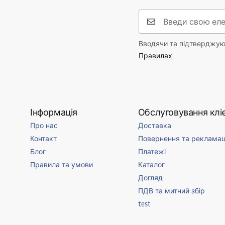
Антизапотівання
Так
Сила
12
W
Гарантія
24 місяці
Вводячи та підтверджуюч
Правилах.
Інформація
Обслуговування кліє
Про нас
Доставка
Контакт
Повернення та рекламац
Блог
Платежі
Правила та умови
Каталог
Догляд
ПДВ та митний збір
test