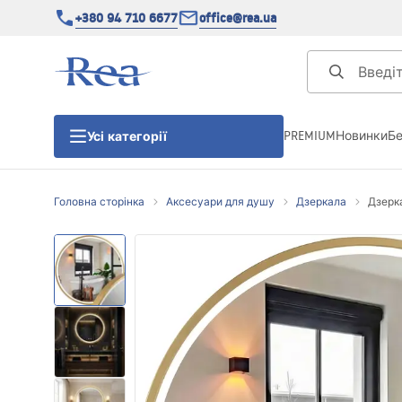
+380 94 710 6677
office@rea.ua
PREMIUM
Новинки
Б
Усі категорії
Головна сторінка
Аксесуари для душу
Дзеркала
Дзерк
Душові кабіни
Душові двері
Душові піддони
Душові лінійні зливи