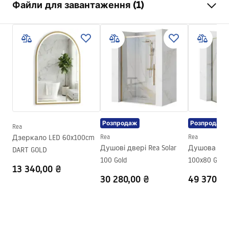
Файли для завантаження (1)
Ширина
500
мм
Глибина
20
мм
manual mirror led
LED підсвітка
Так
manual mirror led.pdf
Рама
Ні
Форма
Овальне
Антизапотівання
Так
Сила
12
W
Розпродаж
Розпродаж
Гарантія
24 місяці
Rea
Дзеркало LED 60x100cm
Rea
Rea
Душові двері Rea Solar
Душова кабі
DART GOLD
100 Gold
100x80 Gold
13 340,00 ₴
30 280,00 ₴
49 370,00