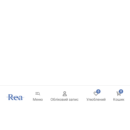
0
0
Меню
Обліковий запис
Улюблений
Кошик
Розсилка